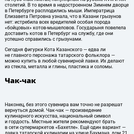
столетий. В то время в недостроенном Зимнем дворце
в Петербурге расплодились мыши. Императрица
Елизавета Петровна узнала, что в Казани грызунов
нет: истребила всех вредителей особая порода
«бойцовых» котов-мышеловов. Государыня повелела
доставить котов в Петербург на службу, где они
успешно справились с грызунами.
Сегодня фигурки Кота Казанского — едва ли
не главного персонажа татарского фольклора —
можно купить в любой сувенирной лавке. Их делают
из стекла, металла и глины, пластика и соломы.
Чак-чак
Наконец, без этого сувенира вам точно не разрешат
вернуться домой. Чак-чак — произведение
кулинарного искусства, национальный символ
и гордость. Местные жители рекомендуют брать
в сети супермаркетов «Бахетле». Ещё один вариант —
лавка татарской кулинарии на улице Баумана, дом 21.