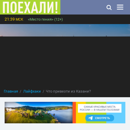
21:39
«Место гения» (12+)
МСК
Главная
Лайфхаки
Что привезти из Казани?