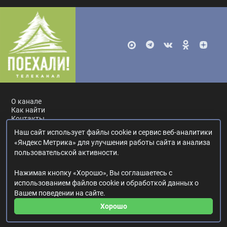
О канале
Как найти
Контакты
Наш сайт использует файлы cookie и сервис веб-аналитики
Россия, Москва, ул. Ак. Королёва, 19.
+7 495 617-55-80
.
«Яндекс Метрика» для улучшения работы сайта и анализа
info@poehali.tv
.
пользовательской активности.
16+
Нажимая кнопку «Хорошо», Вы соглашаетесь с
© 2017—2026. Редакция телеканала «Поехали!».
использованием файлов cookie и обработкой данных о
Все права на любые материалы, опубликованные на сайте,
Вашем поведении на сайте.
защищены.
Любое использование материалов возможно только с согласия
Хорошо
Редакции телеканала.
Политика в отношении обработки персональных данных