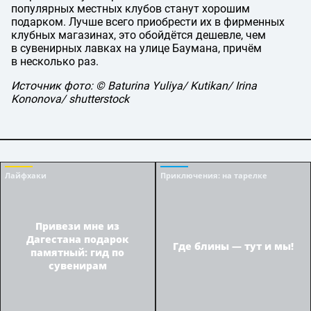
популярных местных клубов станут хорошим
подарком. Лучше всего приобрести их в фирменных
клубных магазинах, это обойдётся дешевле, чем
в сувенирных лавках на улице Баумана, причём
в несколько раз.
Источник фото: © Baturina Yuliya/ Kutikan/ Irina
Kononova/ shutterstock
Лайфхаки
Приключения
: на тарелке
Привези мне из
Дагестана подарок
Где блины — тут и мы!
памятный: гид по
сувенирам