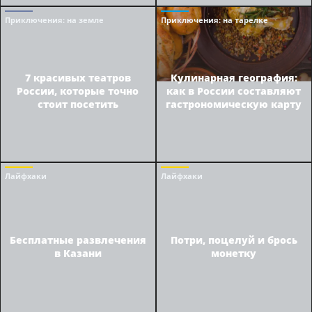
Приключения
: на земле
Приключения
: на тарелке
7 красивых театров
Кулинарная география:
России, которые точно
как в России составляют
стоит посетить
гастрономическую карту
Лайфхаки
Лайфхаки
Бесплатные развлечения
Потри, поцелуй и брось
в Казани
монетку