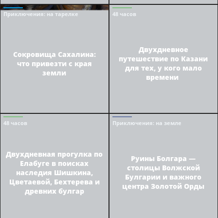
Приключения
: на тарелке
48 часов
Двухдневное
Сокровища Сахалина:
путешествие по Казани
что привезти с края
для тех, у кого мало
земли
времени
48 часов
Приключения
: на земле
Двухдневная прогулка по
Руины Болгара —
Елабуге в поисках
столицы Волжской
наследия Шишкина,
Булгарии и важного
Цветаевой, Бехтерева и
центра Золотой Орды
древних булгар