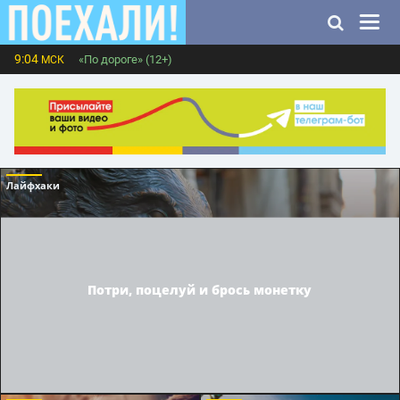
9:04
«По дороге» (12+)
МСК
Лайфхаки
Потри, поцелуй и брось монетку