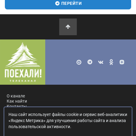
ПЕРЕЙТИ
О канале
Как найти
Контакты
Наш сайт использует файлы cookie и сервис веб-аналитики
Россия, Москва, ул. Ак. Королёва, 19.
+7 495 617-55-80
.
«Яндекс Метрика» для улучшения работы сайта и анализа
info@poehali.tv
.
пользовательской активности.
16+