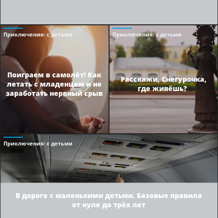
Приключения
: с детьми
Приключения
: с детьми
Поиграем в самолёт! Как
Расскажи, Снегурочка,
летать с младенцем и не
где живёшь?
заработать нервный срыв
Приключения
: с детьми
В дороге с маленькими детьми. Базовые правила
от нуля до трёх лет