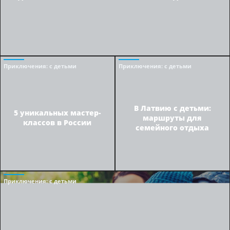
Приключения
: с детьми
Приключения
: с детьми
В Латвию с детьми:
5 уникальных мастер-
маршруты для
классов в России
семейного отдыха
Приключения
: с детьми