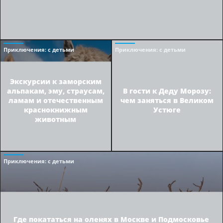
Приключения
: с детьми
Приключения
: с детьми
Экскурсии к заморским
альпакам, эму, страусам,
В гости к Деду Морозу:
ламам и отечественным
чем заняться в Великом
краснокнижным
Устюге
животным
Приключения
: с детьми
Где покататься на оленях в Москве и Подмосковье