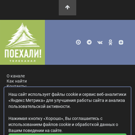
О канале
Как найти
Контакты
Наш сайт использует файлы cookie и сервис веб-аналитики
Россия, Москва, ул. Ак. Королёва, 19.
+7 495 617-55-80
.
«Яндекс Метрика» для улучшения работы сайта и анализа
info@poehali.tv
.
пользовательской активности.
16+
Нажимая кнопку «Хорошо», Вы соглашаетесь с
© 2017—2026. Редакция телеканала «Поехали!».
использованием файлов cookie и обработкой данных о
Все права на любые материалы, опубликованные на сайте,
Вашем поведении на сайте.
защищены.