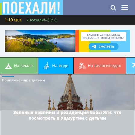
1:10
«Поехали!» (12+)
МСК
на земле
на воде
на велосипедах
Приключения
: с детьми
Зеленые павлины и резиденция Бабы Яги: что
посмотреть в Удмуртии с детьми