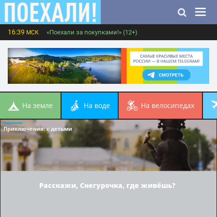
16:39
«Поехали за покупками!» (12+)
МСК
на земле
на воде
на велосипедах
Приключения
: с детьми
Расскажи, Снегурочка, где живёшь?