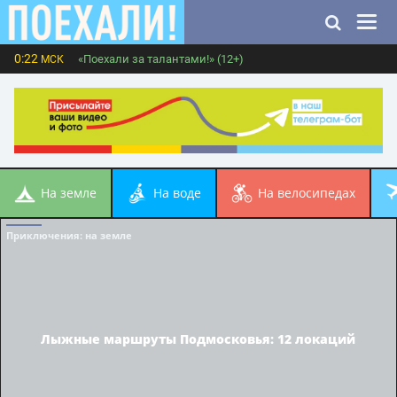
0:22
«Поехали за талантами!» (12+)
МСК
на земле
на воде
на велосипедах
Приключения
: на земле
Лыжные маршруты Подмосковья: 12 локаций