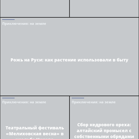
Приключения
: на земле
Рожь на Руси: как растение использовали в быту
Приключения
: на земле
Приключения
: на земле
Сбор кедрового ореха:
Театральный фестиваль
алтайский промысел с
«Мелиховская весна» в
собственными обрядами