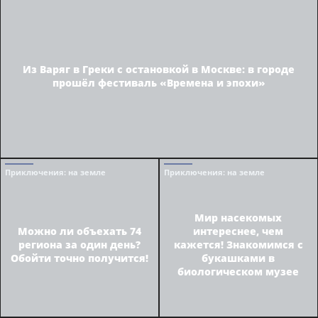
Из Варяг в Греки с остановкой в Москве: в городе
прошёл фестиваль «Времена и эпохи»
Приключения
: на земле
Приключения
: на земле
Мир насекомых
Можно ли объехать 74
интереснее, чем
региона за один день?
кажется! Знакомимся с
Обойти точно получится!
букашками в
биологическом музее