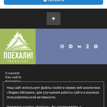
ПЕРЕЙТИ
О канале
Как найти
Контакты
Наш сайт использует файлы cookie и сервис веб-аналитики
Россия, Москва, ул. Ак. Королёва, 19.
+7 495 617-55-80
.
«Яндекс Метрика» для улучшения работы сайта и анализа
info@poehali.tv
.
пользовательской активности.
16+
Нажимая кнопку «Хорошо», Вы соглашаетесь с