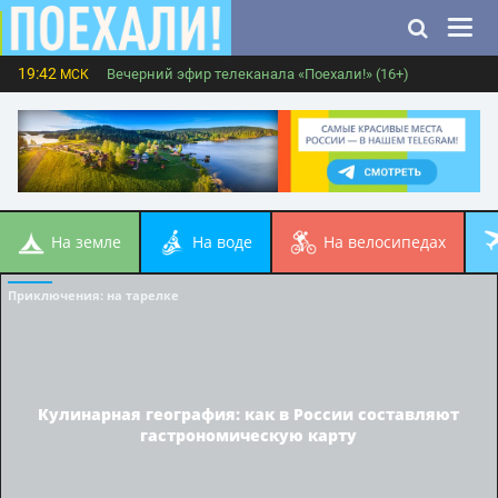
19:42
Вечерний эфир телеканала «Поехали!» (16+)
МСК
на земле
на воде
на велосипедах
Приключения
: на тарелке
Кулинарная география: как в России составляют
гастрономическую карту