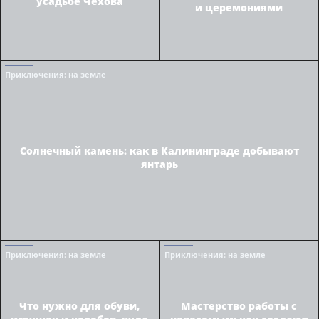
усадьбе Чехова
и церемониями
Приключения
: на земле
Солнечный камень: как в Калининграде добывают
янтарь
Приключения
: на земле
Приключения
: на земле
Что нужно для обуви,
Мастерство работы с