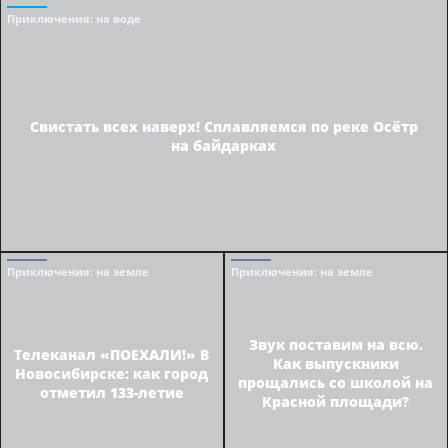
Приключения
: на воде
Свистать всех наверх! Сплавляемся по реке Осётр
на байдарках
Приключения
: на земле
Приключения
: на земле
Звук поставим на всю.
Телеканал «ПОЕХАЛИ!» В
Как выпускники
Новосибирске: как город
прощались со школой на
отметил 133-летие
Красной площади?