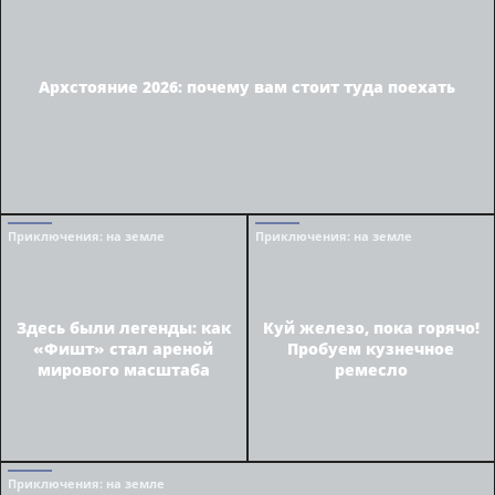
Архстояние 2026: почему вам стоит туда поехать
Приключения
: на земле
Приключения
: на земле
Здесь были легенды: как
Куй железо, пока горячо!
«Фишт» стал ареной
Пробуем кузнечное
мирового масштаба
ремесло
Приключения
: на земле