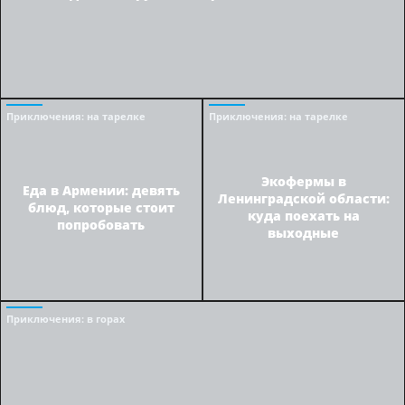
Приключения
: на тарелке
Приключения
: на тарелке
Экофермы в
Еда в Армении: девять
Ленинградской области:
блюд, которые стоит
куда поехать на
попробовать
выходные
Приключения
: в горах