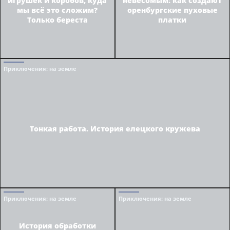
игрушек и коробов, куда
невесомым: как создают
мы всё это сложим?
оренбургские пуховые
Только береста
платки
Приключения
: на земле
Тонкая работа. История елецкого кружева
Приключения
: на земле
Приключения
: на земле
История обработки