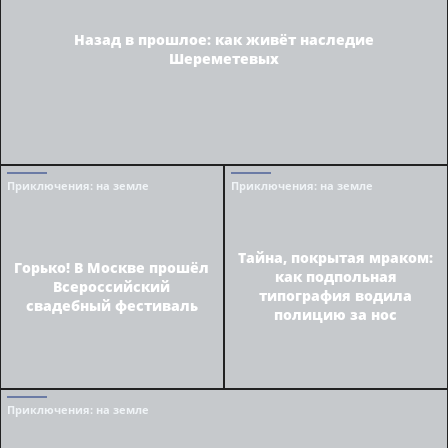
Назад в прошлое: как живёт наследие
Шереметевых
Приключения
: на земле
Приключения
: на земле
Тайна, покрытая мраком:
Горько! В Москве прошёл
как подпольная
Всероссийский
типография водила
свадебный фестиваль
полицию за нос
Приключения
: на земле