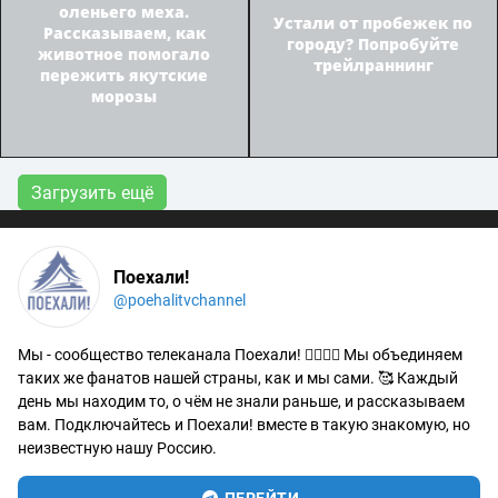
оленьего меха.
Устали от пробежек по
Рассказываем, как
городу? Попробуйте
животное помогало
трейлраннинг
пережить якутские
морозы
Загрузить ещё
Поехали!
@poehalitvchannel
Мы - сообщество телеканала Поехали! 🙋‍♂️🙋‍♀️ Мы объединяем
таких же фанатов нашей страны, как и мы сами. 🥰 Каждый
день мы находим то, о чём не знали раньше, и рассказываем
вам. Подключайтесь и Поехали! вместе в такую знакомую, но
неизвестную нашу Россию.