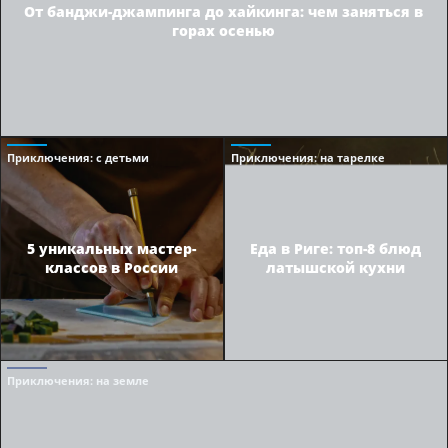
От банджи-джампинга до хайкинга: чем заняться в
горах осенью
Приключения
: с детьми
Приключения
: на тарелке
5 уникальных мастер-
Еда в Риге: топ-8 блюд
классов в России
латышской кухни
Приключения
: на земле