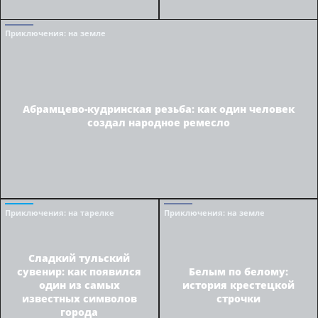
Приключения
: на земле
Абрамцево-кудринская резьба: как один человек
создал народное ремесло
Приключения
: на тарелке
Приключения
: на земле
Сладкий тульский
сувенир: как появился
Белым по белому:
один из самых
история крестецкой
известных символов
строчки
города