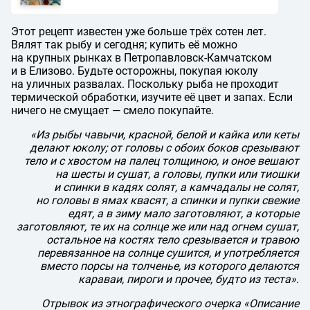
Этот рецепт известен уже больше трёх сотен лет.
Вялят так рыбу и сегодня; купить её можно
на крупных рынках в Петропавловск-Камчатском
и в Елизово. Будьте осторожны, покупая юколу
на уличных развалах. Поскольку рыба не проходит
термической обработки, изучите её цвет и запах. Если
ничего не смущает — смело покупайте.
«Из рыбы чавычи, красной, белой и кайка или кеты
делают юколу; от головы с обоих боков срезывают
тело и с хвостом на палец толщиною, и оное вешают
на шесты и сушат, а головы, пупки или тиошки
и спинки в кадях солят, а камчадалы не солят,
но головы в ямах квасят, а спинки и пупки свежие
едят, а в зиму мало заготовляют, а которые
заготовляют, те их на солнце же или над огнем сушат,
остальное на костях тело срезывается и травою
перевязанное на солнце сушится, и употребляется
вместо порсы на толченье, из которого делаются
караваи, пироги и прочее, будто из теста».
Отрывок из этнографического очерка «Описание