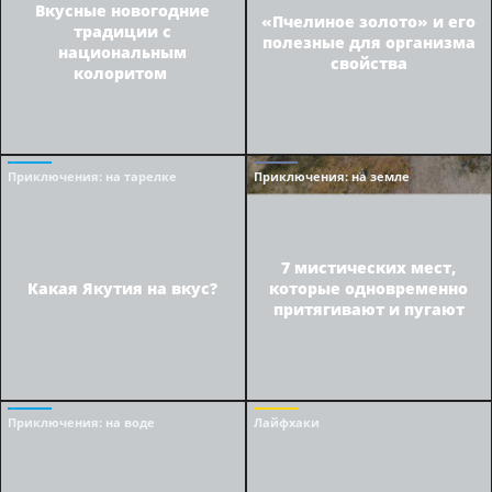
Вкусные новогодние
«Пчелиное золото» и его
традиции с
полезные для организма
национальным
свойства
колоритом
Приключения
: на тарелке
Приключения
: на земле
7 мистических мест,
Какая Якутия на вкус?
которые одновременно
притягивают и пугают
Приключения
: на воде
Лайфхаки