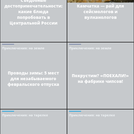
достопримечательности:
Камчатка — рай для
какие блюда
сейсмологов и
попробовать в
вулканологов
Центральной России
Приключения
: на земле
Приключения
: на земле
Проводы зимы: 5 мест
Похрустим? «ПОЕХАЛИ!»
для незабываемого
на фабрике чипсов!
февральского отпуска
Приключения
: на тарелке
Приключения
: на тарелке