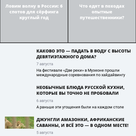
Ловим волну в России: 6
Что едят в походах
спотов для сёрфинга
опытные
круглый год
путешественники?
КАКОВО ЭТО — ПАДАТЬ В ВОДУ С ВЫСОТЫ
ДЕВЯТИЭТАЖНОГО ДОМА?
7 августа
На фестивале «Две реки» в Музеоне прошли
международные соревнования по хайдайвингу
НЕОБЫЧНЫЕ БЛЮДА РУССКОЙ КУХНИ,
КОТОРЫЕ ВЫ ТОЧНО НЕ ПРОБОВАЛИ
6 августа
А раньше эти угощения были на каждом столе
ДЖУНГЛИ АМАЗОНКИ, АФРИКАНСКИЕ
САВАННЫ, И ВСЁ ЭТО — В ОДНОМ МЕСТЕ!
5 августа