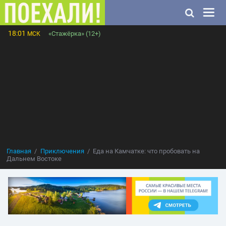
18:01
«Стажёрка» (12+)
МСК
Главная
Приключения
Еда на Камчатке: что пробовать на
Дальнем Востоке