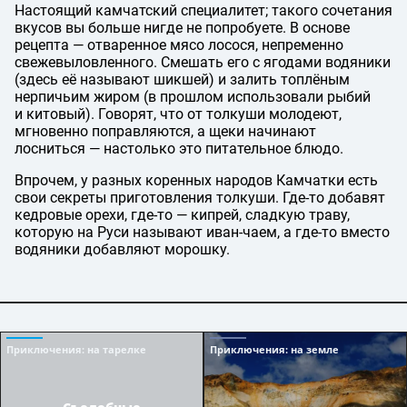
Настоящий камчатский специалитет; такого сочетания
вкусов вы больше нигде не попробуете. В основе
рецепта — отваренное мясо лосося, непременно
свежевыловленного. Смешать его с ягодами водяники
(здесь её называют шикшей) и залить топлёным
нерпичьим жиром (в прошлом использовали рыбий
и китовый). Говорят, что от толкуши молодеют,
мгновенно поправляются, а щеки начинают
лосниться — настолько это питательное блюдо.
Впрочем, у разных коренных народов Камчатки есть
свои секреты приготовления толкуши. Где-то добавят
кедровые орехи, где-то — кипрей, сладкую траву,
которую на Руси называют иван-чаем, а где-то вместо
водяники добавляют морошку.
Приключения
: на тарелке
Приключения
: на земле
Съедобные