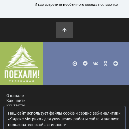
И где встретить необычного соседа по лавочке
О канале
Как найти
Контакты
Наш сайт использует файлы cookie и сервис веб-аналитики
Россия, Москва, ул. Ак. Королёва, 19.
+7 495 617-55-80
.
«Яндекс Метрика» для улучшения работы сайта и анализа
info@poehali.tv
.
пользовательской активности.