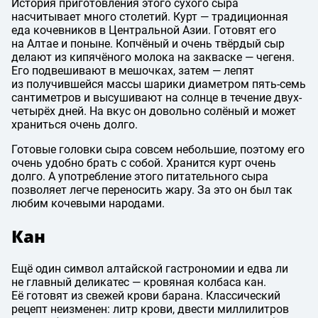
История приготовления этого сухого сыра
насчитывает много столетий. Курт — традиционная
еда кочевников в Центральной Азии. Готовят его
на Алтае и поныне. Копчёный и очень твёрдый сыр
делают из кипячёного молока на закваске — чегеня.
Его подвешивают в мешочках, затем — лепят
из получившейся массы шарики диаметром пять-семь
сантиметров и высушивают на солнце в течение двух-
четырёх дней. На вкус он довольно солёный и может
храниться очень долго.
Готовые головки сыра совсем небольшие, поэтому его
очень удобно брать с собой. Хранится курт очень
долго. А употребление этого питательного сыра
позволяет легче переносить жару. За это он был так
любим кочевыми народами.
Кан
Ещё один символ алтайской гастрономии и едва ли
не главный деликатес — кровяная колбаса кан.
Её готовят из свежей крови барана. Классический
рецепт неизменен: литр крови, двести миллилитров