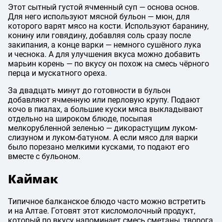
Этот сытный густой ячменный суп — основа основ.
Для него используют мясной бульон — мюн, для
которого варят мясо на кости. Используют баранину,
конину или говядину, добавляя соль сразу после
закипания, а конце варки — немного сушёного лука
и чеснока. А для улучшения вкуса можно добавить
марьин корень — по вкусу он похож на смесь чёрного
перца и мускатного ореха.
За двадцать минут до готовности в бульон
добавляют ячменную или перловую крупу. Подают
кочо в пиалах, а большие куски мяса выкладывают
отдельно на широком блюде, посыпая
мелкорубленной зеленью — дикорастущим луком-
слизуном и луком-батуном. А если мясо для варки
было порезано мелкими кусками, то подают его
вместе с бульоном.
Каймак
Типичное балканское блюдо часто можно встретить
и на Алтае. Готовят этот кисломолочный продукт,
который по вкусу напоминает смесь сметаны, творога