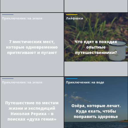
Приключения
: на земле
Лайфхаки
7 мистических мест,
Что едят в походах
которые одновременно
опытные
притягивают и пугают
путешественники?
Приключения
: на земле
Приключения
: на воде
Путешествие по местам
Озёра, которые лечат.
жизни и экспедиций
Куда ехать, чтобы
Николая Рериха – в
поправить здоровье
поисках «духа гения»