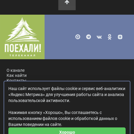
О канале
Как найти
Контакты
Наш сайт использует файлы cookie и сервис веб-аналитики
Россия, Москва, ул. Ак. Королёва, 19.
+7 495 617-55-80
.
«Яндекс Метрика» для улучшения работы сайта и анализа
info@poehali.tv
.
пользовательской активности.
16+
Нажимая кнопку «Хорошо», Вы соглашаетесь с
© 2017—2026. Редакция телеканала «Поехали!».
использованием файлов cookie и обработкой данных о
Все права на любые материалы, опубликованные на сайте,
Вашем поведении на сайте.
защищены.
Любое использование материалов возможно только с согласия
Хорошо