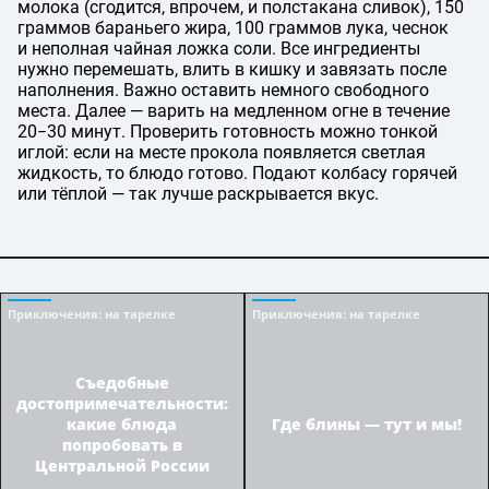
молока (сгодится, впрочем, и полстакана сливок), 150
граммов бараньего жира, 100 граммов лука, чеснок
и неполная чайная ложка соли. Все ингредиенты
нужно перемешать, влить в кишку и завязать после
наполнения. Важно оставить немного свободного
места. Далее — варить на медленном огне в течение
20−30 минут. Проверить готовность можно тонкой
иглой: если на месте прокола появляется светлая
жидкость, то блюдо готово. Подают колбасу горячей
или тёплой — так лучше раскрывается вкус.
Приключения
: на тарелке
Приключения
: на тарелке
Съедобные
достопримечательности:
какие блюда
Где блины — тут и мы!
попробовать в
Центральной России