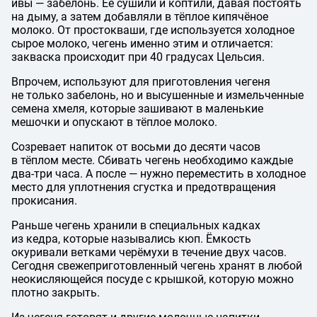
ивы — забелонь. Её сушили и коптили, давая постоять
на дыму, а затем добавляли в тёплое кипячёное
молоко. От простокваши, где используется холодное
сырое молоко, чегень именно этим и отличается:
закваска происходит при 40 градусах Цельсия.
Впрочем, используют для приготовления чегеня
не только забелонь, но и высушенные и измельченные
семена хмеля, которые зашивают в маленькие
мешочки и опускают в тёплое молоко.
Созревает напиток от восьми до десяти часов
в тёплом месте. Сбивать чегень необходимо каждые
два-три часа. А после — нужно переместить в холодное
место для уплотнения сгустка и предотвращения
прокисания.
Раньше чегень хранили в специальных кадках
из кедра, которые назывались кюп. Ёмкость
окуривали ветками черёмухи в течение двух часов.
Сегодня свежеприготовленный чегень хранят в любой
неокисляющейся посуде с крышкой, которую можно
плотно закрыть.