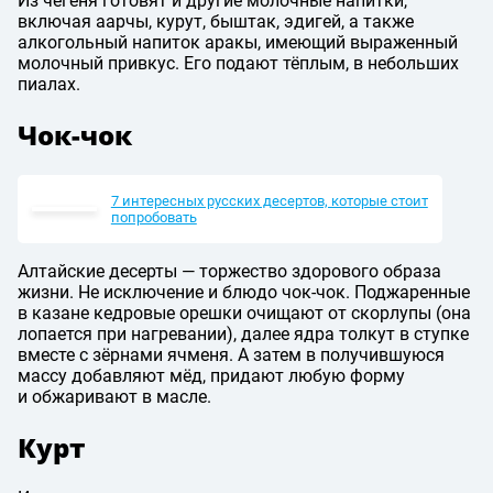
Из чегеня готовят и другие молочные напитки,
включая аарчы, курут, быштак, эдигей, а также
алкогольный напиток аракы, имеющий выраженный
молочный привкус. Его подают тёплым, в небольших
пиалах.
Чок-чок
7 интересных русских десертов, которые стоит
попробовать
Алтайские десерты — торжество здорового образа
жизни. Не исключение и блюдо чок-чок. Поджаренные
в казане кедровые орешки очищают от скорлупы (она
лопается при нагревании), далее ядра толкут в ступке
вместе с зёрнами ячменя. А затем в получившуюся
массу добавляют мёд, придают любую форму
и обжаривают в масле.
Курт