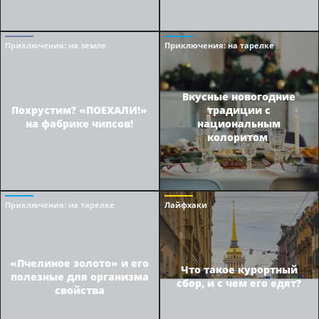
Приключения
: на земле
Приключения
: на тарелке
Вкусные новогодние
Похрустим? «ПОЕХАЛИ!»
традиции с
на фабрике чипсов!
национальным
колоритом
Приключения
: на тарелке
Лайфхаки
«Пчелиное золото» и его
Что такое курортный
полезные для организма
сбор, и с чем его едят?
свойства