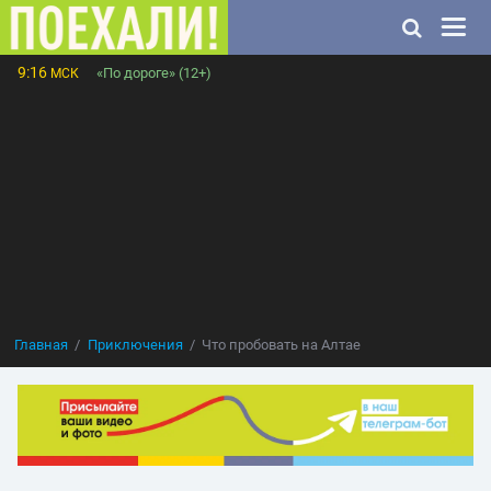
9:16
«По дороге» (12+)
МСК
Главная
Приключения
Что пробовать на Алтае