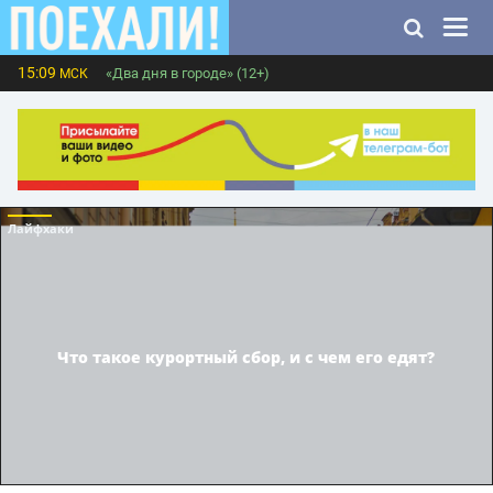
15:09
«Два дня в городе» (12+)
МСК
Лайфхаки
Что такое курортный сбор, и с чем его едят?