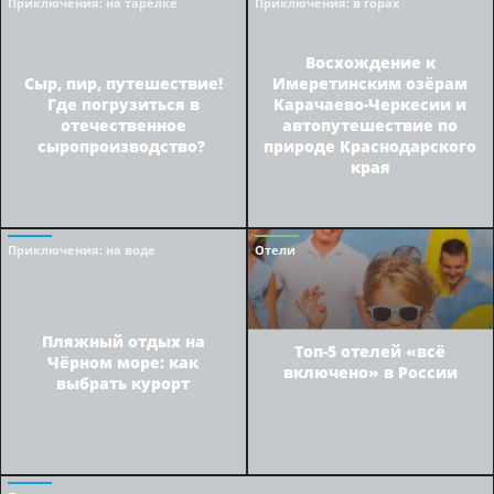
Приключения
: на тарелке
Приключения
: в горах
Восхождение к
Сыр, пир, путешествие!
Имеретинским озёрам
Где погрузиться в
Карачаево-Черкесии и
отечественное
автопутешествие по
сыропроизводство?
природе Краснодарского
края
Приключения
: на воде
Отели
Пляжный отдых на
Топ-5 отелей «всё
Чёрном море: как
включено» в России
выбрать курорт