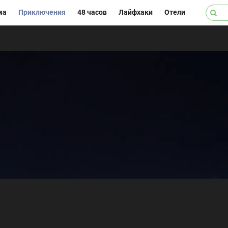
ма
Приключения
48 часов
Лайфхаки
Отели