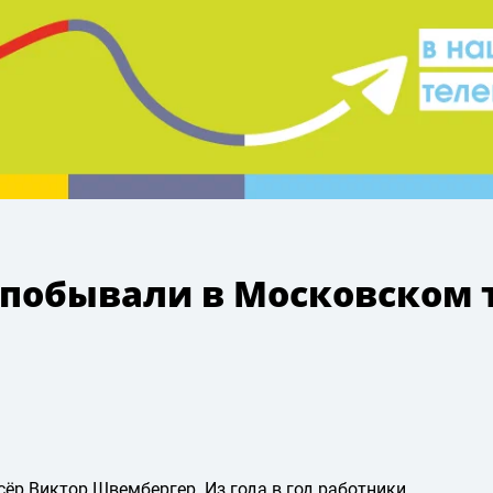
 побывали в Московском 
сёр Виктор Швембергер. Из года в год работники