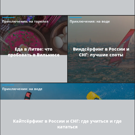
Приключения
: на тарелке
Приключения
: на воде
Еда в Литве: что
Виндсёрфинг в России и
пробовать в Вильнюсе
СНГ: лучшие споты
Приключения
: на воде
Кайтсёрфинг в России и СНГ: где учиться и где
кататься