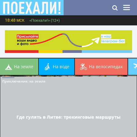
18:48
«Поехали!» (12+)
МСК
на земле
на воде
на велосипедах
Приключения
: на земле
Где гулять в Литве: трекинговые маршруты