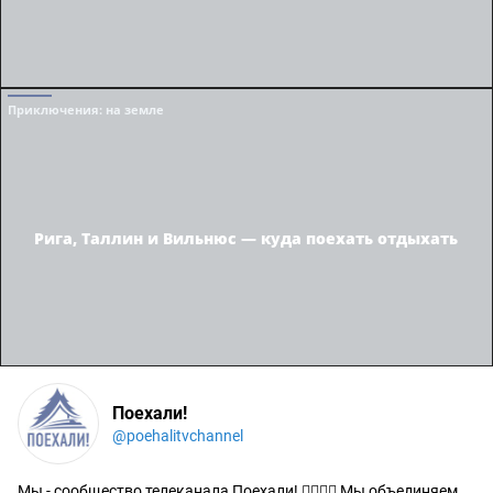
Приключения
: на земле
Рига, Таллин и Вильнюс — куда поехать отдыхать
Поехали!
@poehalitvchannel
Мы - сообщество телеканала Поехали! 🙋‍♂️🙋‍♀️ Мы объединяем