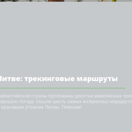
 Литве: трекинговые маршруты
рибалтийской страны проложены десятки живописных троп
хорошую погоду. Нашли шесть самых интересных маршруто
красивым уголкам Литвы. Поехали!