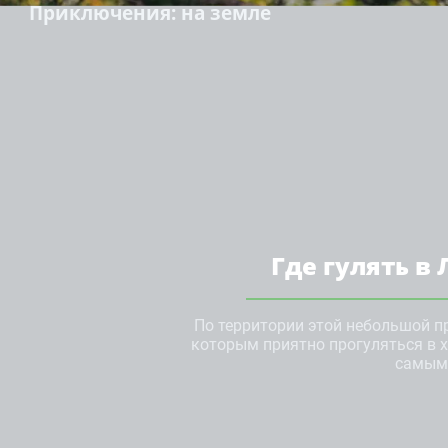
Приключения
: на земле
Где гулять в
По территории этой небольшой п
которым приятно прогуляться в 
самым 