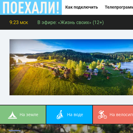
Как подключить
Телепрограм
9:23
В эфире:
«Жизнь своих» (12+)
МСК
на земле
на воде
на велоси