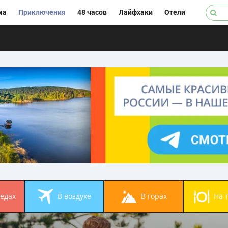
ма
Приключения
48 часов
Лайфхаки
Отели
педах
в воздухе
в горах
на