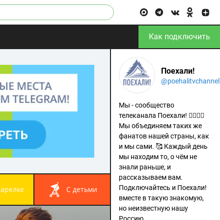
Как подключить
Поехали!
@poehalitvchannel
Мы - сообщество
телеканала Поехали! 🙋‍♂️🙋‍♀️
Мы объединяем таких же
фанатов нашей страны, как
и мы сами. 🥰 Каждый день
мы находим то, о чём не
знали раньше, и
рассказываем вам.
Подключайтесь и Поехали!
 тарелке
с детьми
вместе в такую знакомую,
но неизвестную нашу
Россию.