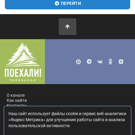
ПЕРЕЙТИ
О канале
Как найти
Контакты
Наш сайт использует файлы cookie и сервис веб-аналитики
Россия, Москва, ул. Ак. Королёва, 19.
+7 495 617-55-80
.
«Яндекс Метрика» для улучшения работы сайта и анализа
info@poehali.tv
.
пользовательской активности.
16+