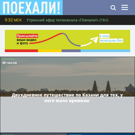
9:32
Утренний эфир телеканала «Поехали!» (16+)
МСК
48 часов
Двухдневное путешествие по Казани для тех, у
кого мало времени