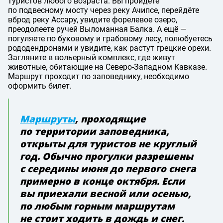
туристов любого возраста. Вы пройдёте
по подвесному мосту через реку Ачипсе, перейдёте
вброд реку Ассару, увидите форелевое озеро,
преодолеете ручей Выломанная Балка. А ещё —
погуляете по буковому и грабовому лесу, полюбуетесь
рододендронами и увидите, как растут грецкие орехи.
Загляните в вольерный комплекс, где живут
животные, обитающие на Северо-Западном Кавказе.
Маршрут проходит по заповеднику, необходимо
оформить билет.
Маршруты
, проходящие
по территории заповедника,
открыты для туристов не круглый
год. Обычно прогулки разрешены
с середины июня до первого снега
примерно в конце октября. Если
вы приехали весной или осенью,
по любым горным маршрутам
не стоит ходить в дождь и снег.