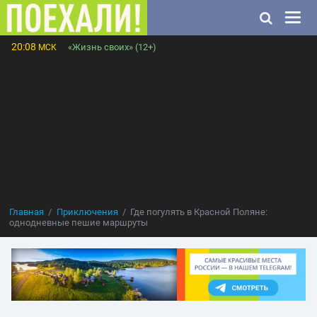
20:08
«Жизнь своих» (12+)
МСК
Главная
Приключения
Где погулять в Красной Поляне:
однодневные пешие маршруты