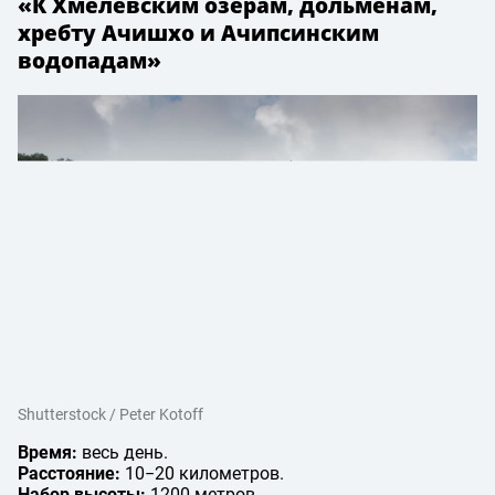
«К Хмелёвским озёрам, дольменам,
хребту Ачишхо и Ачипсинским
водопадам»
Shutterstock / Peter Kotoff
Время:
весь день.
Расстояние:
10−20 километров.
Набор высоты:
1200 метров.