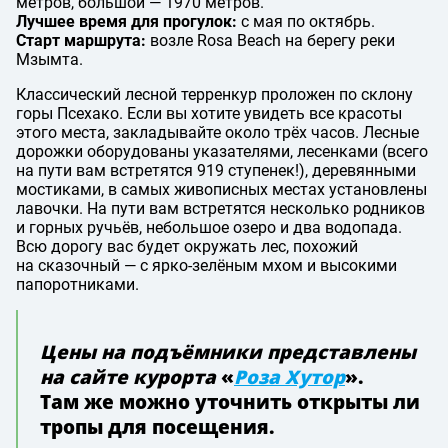
метров, большой — 1970 метров.
Лучшее время для прогулок:
с мая по октябрь.
Старт маршрута:
возле Rosa Beach на берегу реки
Мзымта.
Классический лесной терренкур проложен по склону
горы Псехако. Если вы хотите увидеть все красоты
этого места, закладывайте около трёх часов. Лесные
дорожки оборудованы указателями, лесенками (всего
на пути вам встретятся 919 ступенек!), деревянными
мостиками, в самых живописных местах установлены
лавочки. На пути вам встретятся несколько родников
и горных ручьёв, небольшое озеро и два водопада.
Всю дорогу вас будет окружать лес, похожий
на сказочный — с ярко-зелёным мхом и высокими
папоротниками.
Цены на подъёмники представлены
на сайте курорта
«
Роза Хутор
».
Там же можно уточнить открыты ли
тропы для посещения.