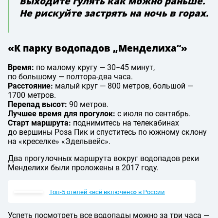
Выходите гулять как можно раньше.
Не рискуйте застрять на ночь в горах.
«К парку водопадов „Менделиха“»
Время:
по малому кругу — 30−45 минут,
по большому — полтора-два часа.
Расстояние:
малый круг — 800 метров, большой —
1700 метров.
Перепад высот:
90 метров.
Лучшее время для прогулок:
с июля по сентябрь.
Старт маршрута:
поднимитесь на телекабинах
до вершины Роза Пик и спуститесь по южному склону
на «креселке» «Эдельвейс».
Два прогулочных маршрута вокруг водопадов реки
Менделихи были проложены в 2017 году.
Топ-5 отелей «всё включено» в России
Успеть посмотреть все водопады можно за три часа —