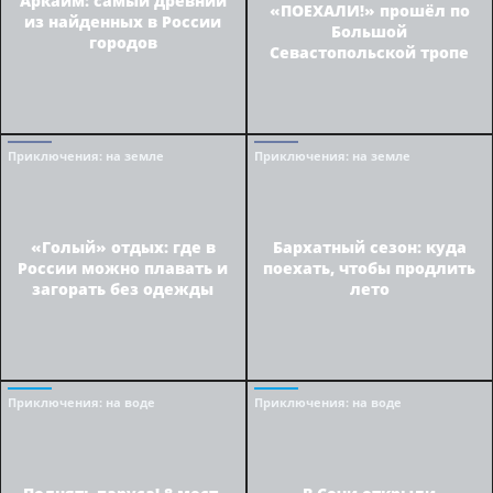
«ПОЕХАЛИ!» прошёл по
из найденных в России
Большой
городов
Севастопольской тропе
Приключения
: на земле
Приключения
: на земле
«Голый» отдых: где в
Бархатный сезон: куда
России можно плавать и
поехать, чтобы продлить
загорать без одежды
лето
Приключения
: на воде
Приключения
: на воде
Поднять паруса! 8 мест,
В Сочи открыли