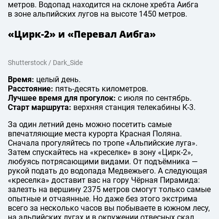
метров. Водопад находится на склоне хребта Аибга
в зоне альпийских лугов на высоте 1450 метров.
«Цирк-2» и «Перевал Аибга»
Shutterstock / Dark_Side
Время:
целый день.
Расстояние:
пять-десять километров.
Лучшее время для прогулок:
с июля по сентябрь.
Старт маршрута:
верхняя станция телекабины К-3.
За один летний день можно посетить самые
впечатляющие места курорта Красная Поляна.
Сначала прогуляйтесь по тропе «Альпийские луга».
Затем спускайтесь на «креселке» в зону «Цирк-2»,
любуясь потрясающими видами. От подъёмника —
рукой подать до водопада Медвежьего. А следующая
«креселка» доставит вас на гору Чёрная Пирамида:
залезть на вершину 2375 метров смогут только самые
опытные и отчаянные. Но даже без этого экстрима
всего за несколько часов вы побываете в южном лесу,
на альпийских лугах и в окружении отвесных скал,