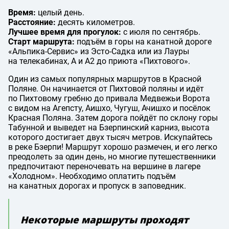
Время:
целый день.
Расстояние:
десять километров.
Лучшее время для прогулок:
с июля по сентябрь.
Старт маршрута:
подъём в горы на канатной дороге
«Альпика-Сервис» из Эсто-Садка или из Лауры
на телекабинах, А и А2 до приюта «Пихтового».
Один из самых популярных маршрутов в Красной
Поляне. Он начинается от Пихтовой поляны и идёт
по Пихтовому гребню до привала Медвежьи Ворота
с видом на Агепсту, Аишхо, Чугуш, Ачишхо и посёлок
Красная Поляна. Затем дорога пойдёт по склону горы
Табунной и выведет на Бзерпинский карниз, высота
которого достигает двух тысяч метров. Искупайтесь
в реке Бзерпи! Маршрут хорошо размечен, и его легко
преодолеть за один день, но многие путешественники
предпочитают переночевать на вершине в лагере
«Холодном». Необходимо оплатить подъём
на канатных дорогах и пропуск в заповедник.
Некоторые маршруты проходят