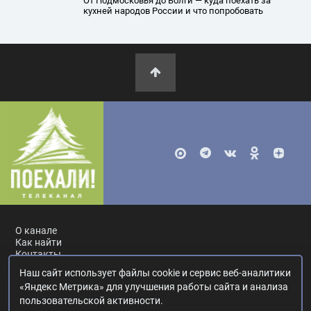
От Подмосковья до Волги — куда поехать за
кухней народов России и что попробовать
О канале
Как найти
Контакты
Наш сайт использует файлы cookie и сервис веб-аналитики
Россия, Москва, ул. Ак. Королёва, 19.
+7 495 617-55-80
.
«Яндекс Метрика» для улучшения работы сайта и анализа
info@poehali.tv
.
пользовательской активности.