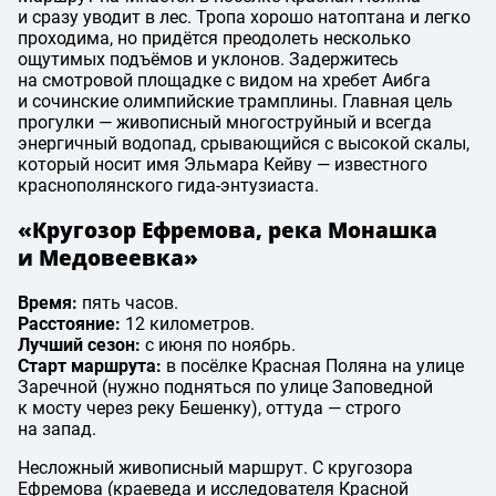
и сразу уводит в лес. Тропа хорошо натоптана и легко
проходима, но придётся преодолеть несколько
ощутимых подъёмов и уклонов. Задержитесь
на смотровой площадке с видом на хребет Аибга
и сочинские олимпийские трамплины. Главная цель
прогулки — живописный многоструйный и всегда
энергичный водопад, срывающийся с высокой скалы,
который носит имя Эльмара Кейву — известного
краснополянского гида-энтузиаста.
«Кругозор Ефремова, река Монашка
и Медовеевка»
Время:
пять часов.
Расстояние:
12 километров.
Лучший сезон:
с июня по ноябрь.
Старт маршрута:
в посёлке Красная Поляна на улице
Заречной (нужно подняться по улице Заповедной
к мосту через реку Бешенку), оттуда — строго
на запад.
Несложный живописный маршрут. С кругозора
Ефремова (краеведа и исследователя Красной