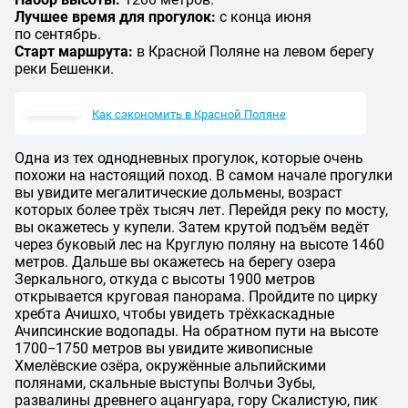
Лучшее время для прогулок:
с конца июня
по сентябрь.
Старт маршрута:
в Красной Поляне на левом берегу
реки Бешенки.
Как сэкономить в Красной Поляне
Одна из тех однодневных прогулок, которые очень
похожи на настоящий поход. В самом начале прогулки
вы увидите мегалитические дольмены, возраст
которых более трёх тысяч лет. Перейдя реку по мосту,
вы окажетесь у купели. Затем крутой подъём ведёт
через буковый лес на Круглую поляну на высоте 1460
метров. Дальше вы окажетесь на берегу озера
Зеркального, откуда с высоты 1900 метров
открывается круговая панорама. Пройдите по цирку
хребта Ачишхо, чтобы увидеть трёхкаскадные
Ачипсинские водопады. На обратном пути на высоте
1700−1750 метров вы увидите живописные
Хмелёвские озёра, окружённые альпийскими
полянами, скальные выступы Волчьи Зубы,
развалины древнего ацангуара, гору Скалистую, пик