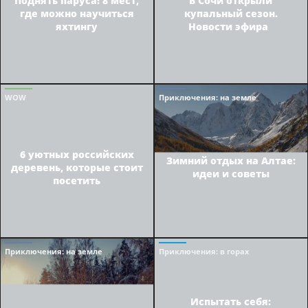
где можно научиться
купальный сезон.
яхтингу
Новости эфира
WOW
Приключения
: на земле
6 уютных российских
Зимний отдых на Алтае:
деревень, которые стоит
идеи и советы
посетить
Приключения
: на земле
Приключения
: в горах
Испытать себя: