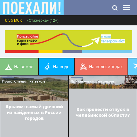
6:36
«Стажёрка» (12+)
МСК
на земле
на воде
на велосипедах
Приключения
: на земле
Приключения
: на земле
Аркаим: самый древний
Как провести отпуск в
из найденных в России
Челябинской области?
городов