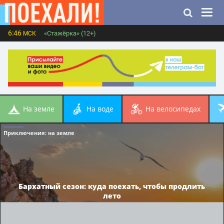
6:46
«Стажёрка» (12+)
МСК
на земле
на воде
на велосипедах
Приключения
: на земле
Бархатный сезон: куда поехать, чтобы продлить
лето