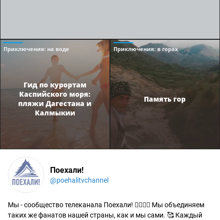
Приключения
: на воде
Приключения
: в горах
Гид по курортам
Каспийского моря:
Память гор
пляжи Дагестана и
Калмыкии
Поехали!
@poehalitvchannel
Мы - сообщество телеканала Поехали! 🙋‍♂️🙋‍♀️ Мы объединяем
таких же фанатов нашей страны, как и мы сами. 🥰 Каждый