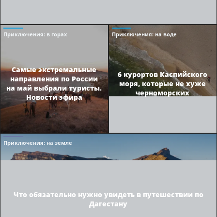
Приключения
: в горах
Приключения
: на воде
Самые экстремальные
6 курортов Каспийского
направления по России
моря, которые не хуже
на май выбрали туристы.
черноморских
Новости эфира
Приключения
: на земле
Что обязательно нужно увидеть в путешествии по
Дагестану