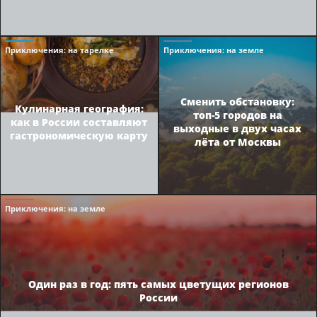
Приключения
: на тарелке
Приключения
: на земле
Сменить обстановку:
Кулинарная география:
топ-5 городов на
как в России составляют
выходные в двух часах
гастрономическую карту
лёта от Москвы
Приключения
: на земле
Один раз в год: пять самых цветущих регионов
России