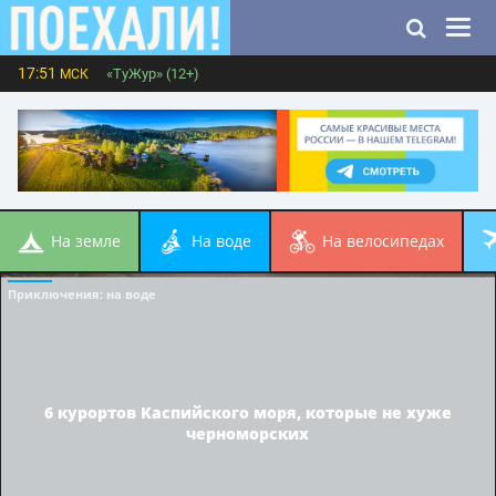
17:51
«ТуЖур» (12+)
МСК
на земле
на воде
на велосипедах
Приключения
: на воде
6 курортов Каспийского моря, которые не хуже
черноморских