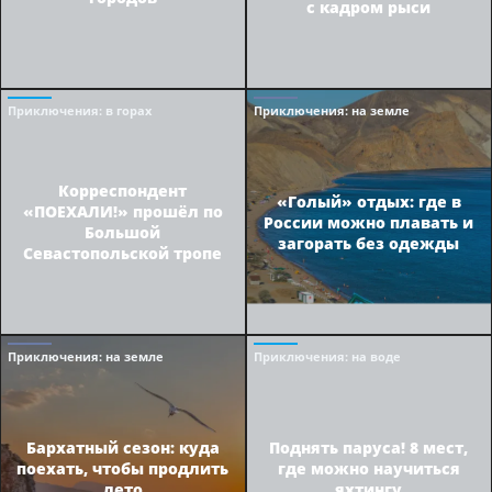
с кадром рыси
Приключения
: в горах
Приключения
: на земле
Корреспондент
«Голый» отдых: где в
«ПОЕХАЛИ!» прошёл по
России можно плавать и
Большой
загорать без одежды
Севастопольской тропе
Приключения
: на земле
Приключения
: на воде
Бархатный сезон: куда
Поднять паруса! 8 мест,
поехать, чтобы продлить
где можно научиться
лето
яхтингу