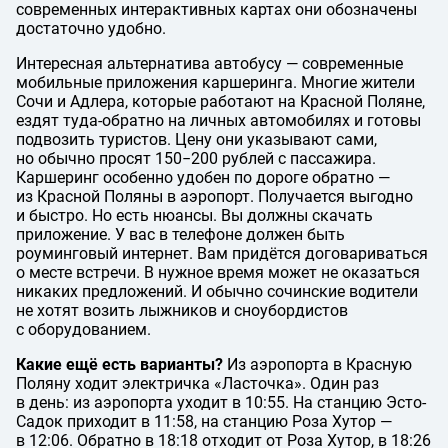
современных интерактивных картах они обозначены
достаточно удобно.
Интересная альтернатива автобусу — современные
мобильные приложения каршеринга. Многие жители
Сочи и Адлера, которые работают на Красной Поляне,
ездят туда-обратно на личных автомобилях и готовы
подвозить туристов. Цену они указывают сами,
но обычно просят 150−200 рублей с пассажира.
Каршеринг особенно удобен по дороге обратно —
из Красной Поляны в аэропорт. Получается выгодно
и быстро. Но есть нюансы. Вы должны скачать
приложение. У вас в телефоне должен быть
роуминговый интернет. Вам придётся договариваться
о месте встречи. В нужное время может не оказаться
никаких предложений. И обычно сочинские водители
не хотят возить лыжников и сноубордистов
с оборудованием.
Какие ещё есть варианты?
Из аэропорта в Красную
Поляну ходит электричка «Ласточка». Один раз
в день: из аэропорта уходит в 10:55. На станцию Эсто-
Садок приходит в 11:58, на станцию Роза Хутор —
в 12:06. Обратно в 18:18 отходит от Роза Хутор, в 18:26