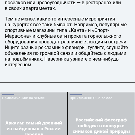
посёлков или чревоугодничать — в ресторанах или
в своих апартаментах.
Тем не менее, какие-то интересные мероприятия
на курортах всё-таки бывают. Например, популярные
спортивные магазины типа «Канта» и «Спорт-
Марафона» и клубные сети проката горнолыжного
оборудования проводят различные лекции и встречи.
Ищите разные рекламные флайеры, гуглите, слушайте
объявления по громкой связи и общайтесь с людьми
на подъёмниках. Наверняка узнаете о чём-нибудь
интересном.
Приключения
: на земле
Приключения
: на земле
Российский фотограф
Аркаим: самый древний
победил в конкурсе
из найденных в России
снимков дикой природы
городов