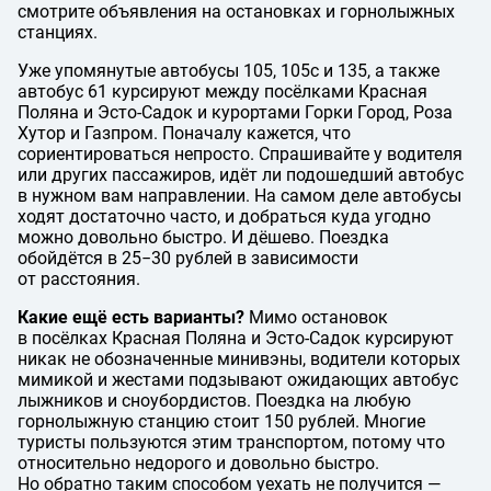
смотрите объявления на остановках и горнолыжных
станциях.
Уже упомянутые автобусы 105, 105с и 135, а также
автобус 61 курсируют между посёлками Красная
Поляна и Эсто-Садок и курортами Горки Город, Роза
Хутор и Газпром. Поначалу кажется, что
сориентироваться непросто. Спрашивайте у водителя
или других пассажиров, идёт ли подошедший автобус
в нужном вам направлении. На самом деле автобусы
ходят достаточно часто, и добраться куда угодно
можно довольно быстро. И дёшево. Поездка
обойдётся в 25−30 рублей в зависимости
от расстояния.
Какие ещё есть варианты?
Мимо остановок
в посёлках Красная Поляна и Эсто-Садок курсируют
никак не обозначенные минивэны, водители которых
мимикой и жестами подзывают ожидающих автобус
лыжников и сноубордистов. Поездка на любую
горнолыжную станцию стоит 150 рублей. Многие
туристы пользуются этим транспортом, потому что
относительно недорого и довольно быстро.
Но обратно таким способом уехать не получится —