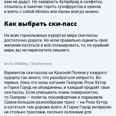
вам не дадут. Но завернуть бутерброд в салфетку,
отсыпать в пакетик горсть сухофруктов и орехов
и взять с собой яблоко или банан всегда можно.
Как выбрать ски-пасс
На всех горнолыжных курортах мира ски-пассы
достаточно дороги. Но если правильно оценить своё
желание кататься и всё спланировать, то, по крайней
мере, вы не переплатите лишнего.
Фото: eWilding / Shutterstock
Вариантов ски-пассов на Красной Поляне у каждого
курорта так много, что разобраться непросто. Во-
первых, пока что зоны катания Газпром, Роза Хутор
и Горки Город не объединены, и каждый продаёт свои
ски-пассы. Если описывать очень поверхностно,
то Газпром — полегче, покомфортнее и подешевле.
Самое большое разнообразие трасс — на Роза Хутор,
и кататься там дороже всего. А Горки Город интересен
не столько трассами, сколько склонами для