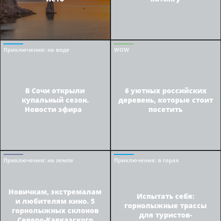
Приключения
: на воде
WOW
В Сочи открыли
6 уютных российских
купальный сезон.
деревень, которые стоит
Новости эфира
посетить
Приключения
: на земле
Приключения
: в горах
Новичкам, экстремалам
Испытать себя:
и любителям кино. 5
горнолыжные трассы
горнолыжных склонов
для туристов-
Северо-Кавказского