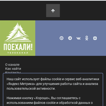
О канале
Как найти
Контакты
Наш сайт использует файлы cookie и сервис веб-аналитики
Россия, Москва, ул. Ак. Королёва, 19.
+7 495 617-55-80
.
«Яндекс Метрика» для улучшения работы сайта и анализа
info@poehali.tv
.
пользовательской активности.
16+
Нажимая кнопку «Хорошо», Вы соглашаетесь с
© 2017—2026. Редакция телеканала «Поехали!».
использованием файлов cookie и обработкой данных о
Все права на любые материалы, опубликованные на сайте,