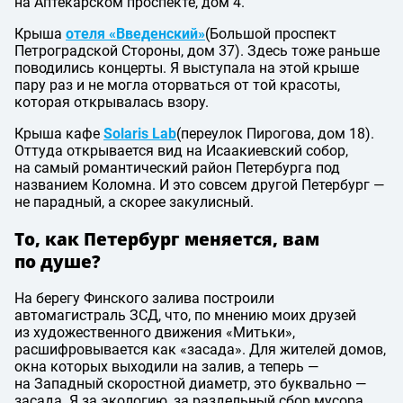
на Аптекарском проспекте, дом 4.
Крыша
отеля «Введенский»
(Большой проспект
Петроградской Стороны, дом 37). Здесь тоже раньше
поводились концерты. Я выступала на этой крыше
пару раз и не могла оторваться от той красоты,
которая открывалась взору.
Крыша кафе
Solaris Lab
(переулок Пирогова, дом 18).
Оттуда открывается вид на Исаакиевский собор,
на самый романтический район Петербурга под
названием Коломна. И это совсем другой Петербург —
не парадный, а скорее закулисный.
То, как Петербург меняется, вам
по душе?
На берегу Финского залива построили
автомагистраль ЗСД, что, по мнению моих друзей
из художественного движения «Митьки»,
расшифровывается как «засада». Для жителей домов,
окна которых выходили на залив, а теперь —
на Западный скоростной диаметр, это буквально —
засада. Я за экологию, за раздельный сбор мусора,