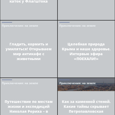
каток у Флагштока
Приключения
: на земле
Приключения
: на земле
Гладить, кормить и
Целебная природа
умиляться! Открываем
Крыма и наше здоровье.
мир антикафе с
Интервью эфира
животными
«ПОЕХАЛИ!»
Приключения
: на земле
Приключения
: на земле
Путешествие по местам
Как за каменной стеной.
жизни и экспедиций
Какие тайны скрывает
Николая Рериха – в
Петропавловская