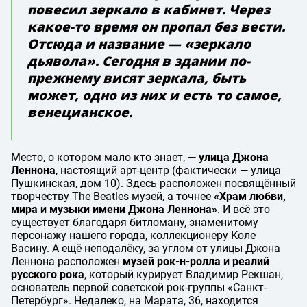
повесил зеркало в кабинет. Через
какое-то время он пропал без вести.
Отсюда и название — «зеркало
дьявола». Сегодня в здании по-
прежнему висят зеркала, быть
может, одно из них и есть то самое,
венецианское.
Место, о котором мало кто знает, —
улица Джона
Леннона
, настоящий арт-центр (фактически — улица
Пушкинская, дом 10). Здесь расположен посвящённый
творчеству The Beatles музей, а точнее
«Храм любви,
мира и музыки имени Джона Леннона»
. И всё это
существует благодаря битломану, знаменитому
персонажу нашего города, коллекционеру Коле
Васину. А ещё неподалёку, за углом от улицы Джона
Леннона расположен
музей рок-н-ролла и реалий
русского рока
, который курирует Владимир Рекшан,
основатель первой советской рок-группы «Санкт-
Петербург». Недалеко, на Марата, 36, находится