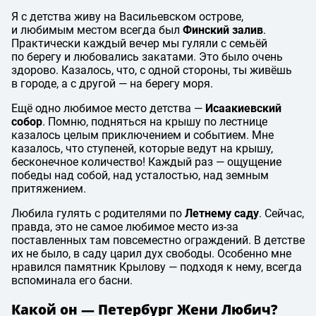
Я с детства живу на Васильевском острове,
и любимым местом всегда был
Финский залив
.
Практически каждый вечер мы гуляли с семьёй
по берегу и любовались закатами. Это было очень
здорово. Казалось, что, с одной стороны, ты живёшь
в городе, а с другой — на берегу моря.
Ещё одно любимое место детства —
Исаакиевский
собор
. Помню, подняться на крышу по лестнице
казалось целым приключением и событием. Мне
казалось, что ступеней, которые ведут на крышу,
бесконечное количество! Каждый раз — ощущение
победы над собой, над усталостью, над земным
притяжением.
Любила гулять с родителями по
Летнему саду
. Сейчас,
правда, это не самое любимое место из-за
поставленных там повсеместно ограждений. В детстве
их не было, в саду царил дух свободы. Особенно мне
нравился памятник Крылову — подходя к нему, всегда
вспоминала его басни.
Какой он — Петербург Жени Любич?