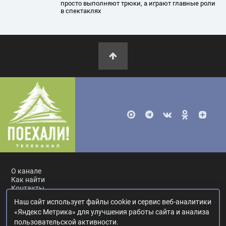
просто выполняют трюки, а играют главные роли
в спектаклях
О канале
Как найти
Контакты
Наш сайт использует файлы cookie и сервис веб-аналитики
Россия, Москва, ул. Ак. Королёва, 19.
+7 495 617-55-80
.
«Яндекс Метрика» для улучшения работы сайта и анализа
info@poehali.tv
.
пользовательской активности.