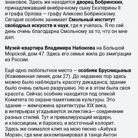
знаковое. Здесь же находится
дворец Бобринских
,
принадлежавший внебрачному сыну Екатерины II
и графа Орлова — графу Алексею Бобринскому.
Сегодня особняк занимает
Смольный институт
свободных искусств и наук
, где я училась. Я по сей
день очень благодарна Смольному за то, что он мне
дал.
Музей-квартира Владимира Набокова
на Большой
Морской, дом 47. Здесь его семья жила до эмиграции
из России.
Ещё одно любопытное место —
особняк Брусницыных
(Кожевенная линия, дом 27). До недавних пор здесь
можно было наблюдать красоту декаданса; здание
было очень сильно разрушено. Но и в этом была своя
красота. Сейчас особняк находится под опекой
Комитета по охране памятников культуры. Это
здание — жемчужина архитектуры XIX века,
в интерьерах угадывается эклектика— соединение
разных стилей. Тут и превалирующий модерн,
и классицизм, и барокко, и восточный колорит.
Здесь же снимался клип на мою песню «Азбука
Морзе», где мне аккомпанировал в танце Антон