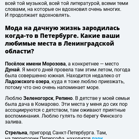
всей той музыкой, всей той литературой, всеми теми
словами, на которые он вдохновил очень многих.
И продолжает вдохновлять.
Мода на дачную жизнь зародилась
когда-то в Петербурге. Какие ваши
любимые места в Ленинградской
области?
Посёлок имени Морозова
, а конкретнее — место
Дунай
. Я много дней провела там этим летом, погода
была совершенно южная. Находится недалеко от
Ладожского озера
, куда я тоже люблю приезжать,
потому что оно очень напоминает море.
Люблю
Зеленогорск
,
Репино
. В детстве у моей семьи
была дача в Комарово. Эти места у меня до сих пор
ассоциируются с детством, там оживают приятные
воспоминания. Люблю гулять по берегу Финского
залива.
Стрельна
, пригород Санкт-Петербурга. Там,
на территории Петергофа, находится
парк