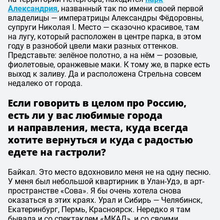
Александрия
, названный так по имени своей первой
владелицы — императрицы Александры Фёдоровны,
супруги Николая I. Место — сказочно красивое, там
на лугу, который расположен в центре парка, в этом
году в разнобой цвели маки разных оттенков.
Представьте: зелёное полотно, а на нём — розовые,
фиолетовые, оранжевые маки. К тому же, в парке есть
выход к заливу. Да и расположена Стрельна совсем
недалеко от города.
Если говорить в целом про Россию,
есть ли у вас любимые города
и направления, места, куда всегда
хотите вернуться и куда с радостью
едете на гастроли?
Байкал. Это место вдохновило меня не на одну песню.
У меня был небольшой квартирник в Улан-Удэ, в арт-
пространстве «Сова». Я бы очень хотела снова
оказаться в этих краях. Урал и Сибирь — Челябинск,
Екатеринбург, Пермь, Красноярск. Нередко я там
бывала и со спектаклем «МКАД», и со своими