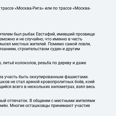
трассе «Москва-Рига» или по трассе «Москва-
жителем был рыбак Евстафий, имевший прозвище
зможно и не случайно, что именно в честь
мысел местных жителей. Помимо самой ловли,
язанием, строительством суден и другим
, литьё колоколов, резьба по дереву и даже
ула участь быть оккупированным фашистами.
шков не стал ареной кровопролитных боёв, коей
ийся всего в нескольких километрах, взял весь
ный отпечаток. В общении с местными жителями
емён. Многие осташковцы принимают участие