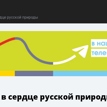
рдце русской природы
 в сердце русской приро