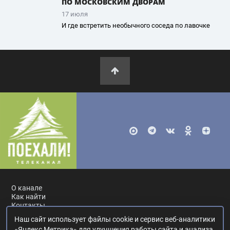
ПО МОСКОВСКИМ ДВОРАМ
17 июля
И где встретить необычного соседа по лавочке
О канале
Как найти
Контакты
Наш сайт использует файлы cookie и сервис веб-аналитики
Россия, Москва, ул. Ак. Королёва, 19.
+7 495 617-55-80
.
«Яндекс Метрика» для улучшения работы сайта и анализа