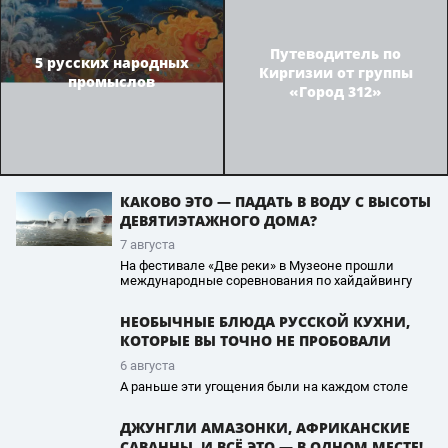
Путеводитель по
5 русских народных
Киргизии от группы
промыслов
«Город 312»
КАКОВО ЭТО — ПАДАТЬ В ВОДУ С ВЫСОТЫ
ДЕВЯТИЭТАЖНОГО ДОМА?
7 августа
На фестивале «Две реки» в Музеоне прошли
международные соревнования по хайдайвингу
НЕОБЫЧНЫЕ БЛЮДА РУССКОЙ КУХНИ,
КОТОРЫЕ ВЫ ТОЧНО НЕ ПРОБОВАЛИ
6 августа
А раньше эти угощения были на каждом столе
ДЖУНГЛИ АМАЗОНКИ, АФРИКАНСКИЕ
САВАННЫ, И ВСЁ ЭТО — В ОДНОМ МЕСТЕ!