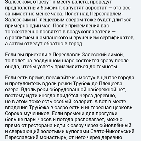
Залесском, отвезут к месту взлёта, проведут
предполётный брифинг, запустят аэростат — это всё
занимает не менее часа. Полёт над Переславлем-
Залесским и Плещеевым озером тоже будет длиться
примерно один час. После приземления вас
торжественно посвятят в воздухоплаватели —
с распитием шампанского и вручением сертификатов,
а затем отвезут обратно в город.
Если вы приехали в Переславль-Залесский зимой,
то полёт на воздушном шаре состоится сразу после
обеда, чтобы успеть приземлиться до темноты.
Если есть время, поезжайте к «мосту» в центре города
и прогуляйтесь вдоль речки Трубеж до Плещеева
озера. Вдоль реки оборудованной набережной нет,
поэтому идти иногда придётся через деревню,
но в этом тоже есть особый колорит. А вот в месте
впадения Трубежа в озеро есть и интересная церковь
Сорока мучеников. Если времени для прогулки
больше пары часов и погода располагает, можно
прямо от ресторана идти к озеру через обновлённый
и сверкающий золотыми куполами Свято-Никольский
Переславский монастырь, от него через деревню