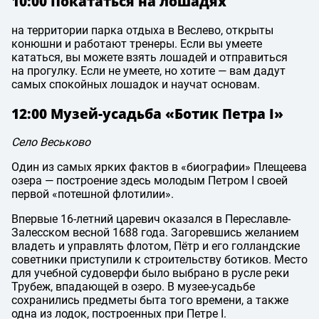
10:00 Покататься на лошадях
на территории парка отдыха в Веслево, открыты
конюшни и работают тренеры. Если вы умеете
кататься, вы можете взять лошадей и отправиться
на прогулку. Если не умеете, но хотите — вам дадут
самых спокойных лошадок и научат основам.
12:00 Музей-усадьба «Ботик Петра I»
Село Веськово
Один из самых ярких фактов в «биографии» Плещеева
озера — построение здесь молодым Петром I своей
первой «потешной флотилии».
Впервые 16-летний царевич оказался в Переславле-
Залесском весной 1688 года. Загоревшись желанием
владеть и управлять флотом, Пётр и его голландские
советники приступили к строительству ботиков. Место
для учебной судоверфи было выбрано в русле реки
Трубеж, впадающей в озеро. В музее-усадьбе
сохранились предметы быта того времени, а также
одна из лодок, построенных при Петре I.