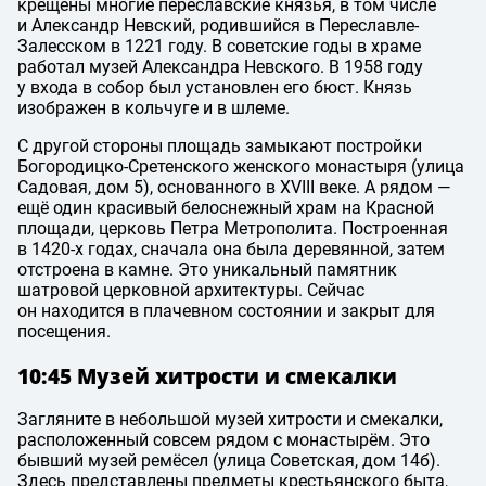
крещены многие переславские князья, в том числе
и Александр Невский, родившийся в Переславле-
Залесском в 1221 году. В советские годы в храме
работал музей Александра Невского. В 1958 году
у входа в собор был установлен его бюст. Князь
изображен в кольчуге и в шлеме.
С другой стороны площадь замыкают постройки
Богородицко-Сретенского женского монастыря (улица
Садовая, дом 5), основанного в XVIII веке. А рядом —
ещё один красивый белоснежный храм на Красной
площади, церковь Петра Метрополита. Построенная
в 1420-х годах, сначала она была деревянной, затем
отстроена в камне. Это уникальный памятник
шатровой церковной архитектуры. Сейчас
он находится в плачевном состоянии и закрыт для
посещения.
10:45 Музей хитрости и смекалки
Загляните в небольшой музей хитрости и смекалки,
расположенный совсем рядом с монастырём. Это
бывший музей ремёсел (улица Советская, дом 14б).
Здесь представлены предметы крестьянского быта,