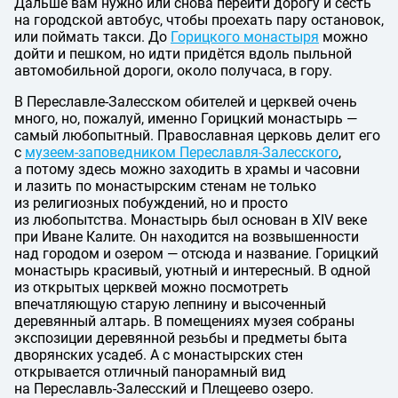
Дальше вам нужно или снова перейти дорогу и сесть
на городской автобус, чтобы проехать пару остановок,
или поймать такси. До
Горицкого монастыря
можно
дойти и пешком, но идти придётся вдоль пыльной
автомобильной дороги, около получаса, в гору.
В Переславле-Залесском обителей и церквей очень
много, но, пожалуй, именно Горицкий монастырь —
самый любопытный. Православная церковь делит его
с
музеем-заповедником Переславля-Залесского
,
а потому здесь можно заходить в храмы и часовни
и лазить по монастырским стенам не только
из религиозных побуждений, но и просто
из любопытства. Монастырь был основан в XIV веке
при Иване Калите. Он находится на возвышенности
над городом и озером — отсюда и название. Горицкий
монастырь красивый, уютный и интересный. В одной
из открытых церквей можно посмотреть
впечатляющую старую лепнину и высоченный
деревянный алтарь. В помещениях музея собраны
экспозиции деревянной резьбы и предметы быта
дворянских усадеб. А с монастырских стен
открывается отличный панорамный вид
на Переславль-Залесский и Плещеево озеро.