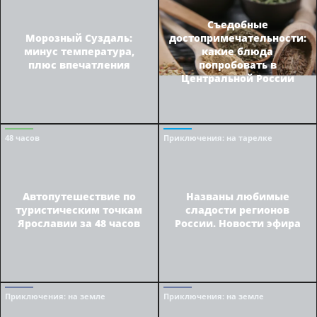
Съедобные
Морозный Суздаль:
достопримечательности:
минус температура,
какие блюда
плюс впечатления
попробовать в
Центральной России
48 часов
Приключения
: на тарелке
Автопутешествие по
Названы любимые
туристическим точкам
сладости регионов
Ярославии за 48 часов
России. Новости эфира
Приключения
: на земле
Приключения
: на земле