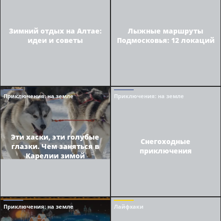
Зимний отдых на Алтае:
Лыжные маршруты
идеи и советы
Подмосковья: 12 локаций
Приключения
: на земле
Приключения
: на земле
Эти хаски, эти голубые
Снегоходные
глазки. Чем заняться в
приключения
Карелии зимой
Приключения
: на земле
Лайфхаки