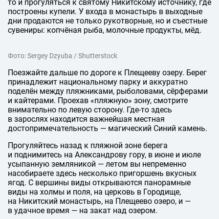
то и прогуляться к святому Никитскому источнику, где
построены купели. У входа в монастырь в выходные
дни продаются не только рукотворные, но и съестные
сувениры: копчёная рыба, молочные продукты, мёд.
Фото: Sergey Dzyuba / Shutterstock
Поезжайте дальше по дороге к Плещееву озеру. Берег
принадлежит национальному парку и аккуратно
поделён между пляжниками, рыболовами, сёрферами
и кайтерами. Проехав «пляжную» зону, смотрите
внимательно по левую сторону. Где-то здесь
в зарослях находится важнейшая местная
достопримечательность — магический Синий камень.
Прогуляйтесь назад к пляжной зоне берега
и поднимитесь на Александрову гору, в июне и июле
усыпанную земляникой — летом вы непременно
насобираете здесь несколько пригоршень вкусных
ягод. С вершины виды открываются панорамные
виды на холмы и поля, на церковь в Городище,
на Никитский монастырь, на Плещеево озеро, и —
в удачное время — на закат над озером.