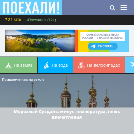
7:31
«Поехали!» (12+)
МСК
на земле
на воде
на велосипедах
Приключения
: на земле
Морозный Суздаль: минус температура, плюс
впечатления