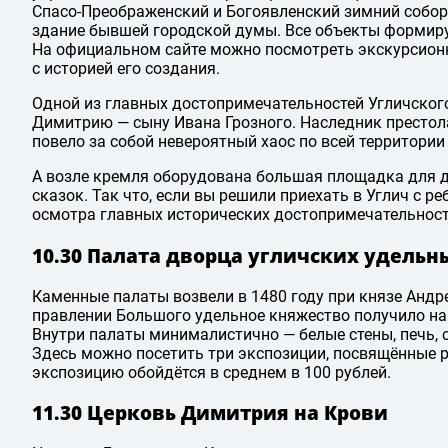
Спасо-Преображенский и Богоявленский зимний собор
здание бывшей городской думы. Все объекты формиру
На официальном сайте можно посмотреть экскурсион
с историей его создания.
Одной из главных достопримечательностей Угличског
Димитрию — сыну Ивана Грозного. Наследник престола
повело за собой невероятный хаос по всей территории 
А возле кремля оборудована большая площадка для д
сказок. Так что, если вы решили приехать в Углич с р
осмотра главных исторических достопримечательност
10.30 Палата дворца угличских удельн
Каменные палаты возвели в 1480 году при князе Андр
правлении Большого удельное княжество получило на
Внутри палаты минималистично — белые стены, печь, 
Здесь можно посетить три экспозиции, посвящённые 
экспозицию обойдётся в среднем в 100 рублей.
11.30 Церковь Димитрия на Крови