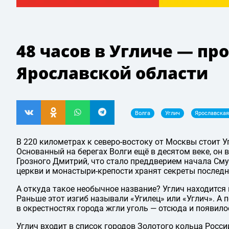
48 часов в Угличе — пр
Ярославской области
Волга
Углич
Ярославская
В 220 километрах к северо-востоку от Москвы стоит У
Основанный на берегах Волги ещё в десятом веке, он 
Грозного Дмитрий, что стало преддверием начала См
церкви и монастыри-крепости хранят секреты послед
А откуда такое необычное название? Углич находится н
Раньше этот изгиб называли «Угилец» или «Углич». А 
в окрестностях города жгли уголь — отсюда и появило
Углич входит в список городов Золотого кольца Росс