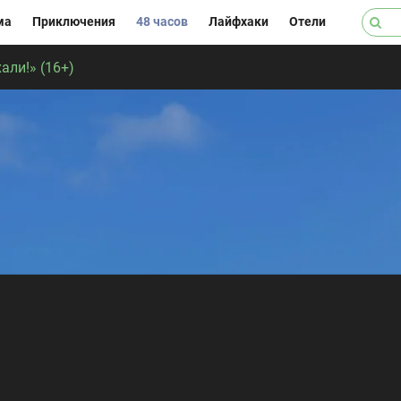
ма
Приключения
48 часов
Лайфхаки
Отели
али!» (16+)