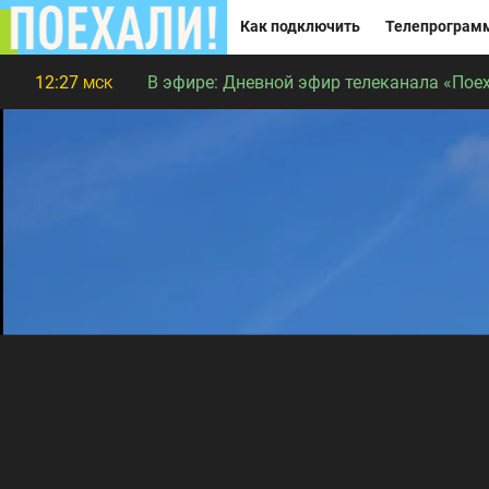
Как подключить
Телепрограм
12:27
В эфире:
Дневной эфир телеканала «Поех
МСК