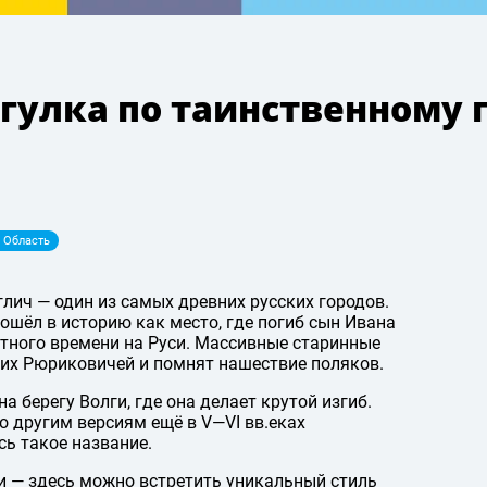
огулка по таинственному 
 Область
глич — один из самых древних русских городов.
вошёл в историю как место, где погиб сын Ивана
утного времени на Руси. Массивные старинные
них Рюриковичей и помнят нашествие поляков.
а берегу Волги, где она делает крутой изгиб.
по другим версиям ещё в
V—VI вв.
еках
сь такое название.
ии — здесь можно встретить уникальный стиль