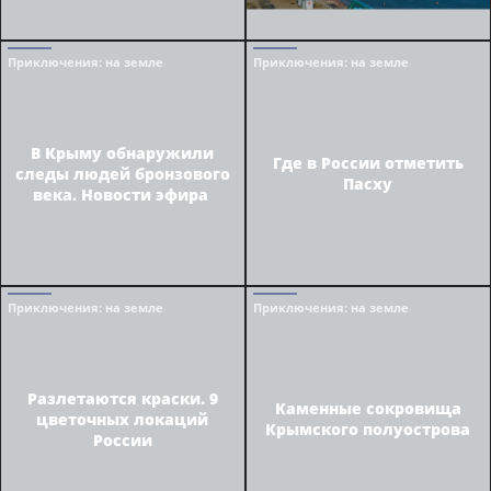
Приключения
: на земле
Приключения
: на земле
В Крыму обнаружили
Где в России отметить
следы людей бронзового
Пасху
века. Новости эфира
Приключения
: на земле
Приключения
: на земле
Разлетаются краски. 9
Каменные сокровища
цветочных локаций
Крымского полуострова
России