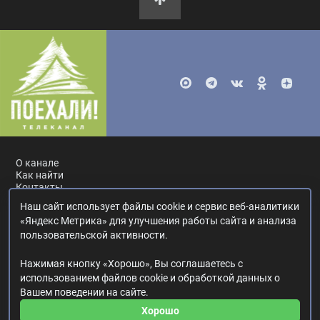
О канале
Как найти
Контакты
Наш сайт использует файлы cookie и сервис веб-аналитики
Россия, Москва, ул. Ак. Королёва, 19.
+7 495 617-55-80
.
«Яндекс Метрика» для улучшения работы сайта и анализа
info@poehali.tv
.
пользовательской активности.
16+
Нажимая кнопку «Хорошо», Вы соглашаетесь с
© 2017—2026. Редакция телеканала «Поехали!».
использованием файлов cookie и обработкой данных о
Все права на любые материалы, опубликованные на сайте,
Вашем поведении на сайте.
защищены.
Любое использование материалов возможно только с согласия
Хорошо
Редакции телеканала.