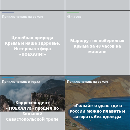
Приключения
: на земле
48 часов
Целебная природа
Маршрут по побережью
Крыма и наше здоровье.
Крыма за 48 часов на
Интервью эфира
машине
«ПОЕХАЛИ!»
Приключения
: в горах
Приключения
: на земле
Корреспондент
«Голый» отдых: где в
«ПОЕХАЛИ!» прошёл по
России можно плавать и
Большой
загорать без одежды
Севастопольской тропе