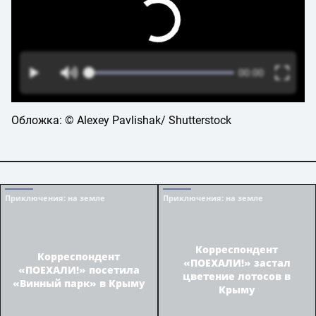
Обложка: © Alexey Pavlishak/ Shutterstock
Приключения
: на земле
Приключения
: на земле
Корреспондент
Корреспондент
«ПОЕХАЛИ!» застал
«ПОЕХАЛИ!» посетила
цветение лотосов в
«Винный парк» в Крыму
Крыму