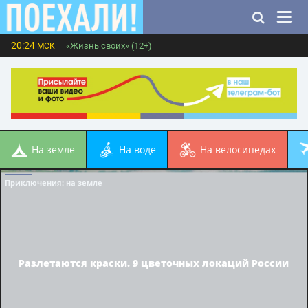
20:24
«Жизнь своих» (12+)
МСК
на земле
на воде
на велосипедах
Приключения
: на земле
Разлетаются краски. 9 цветочных локаций России