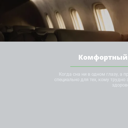
Комфортный п
Когда сна ни в одном глазу, а 
специально для тех, кому трудно 
здоров