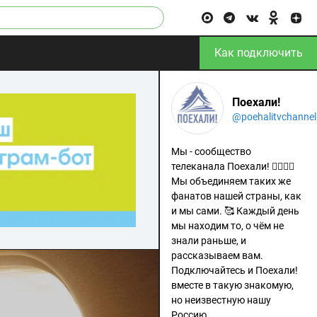
Как подключить
Поехали!
@poehalitvchannel
Мы - сообщество
телеканала Поехали! 🙋‍♂️🙋‍♀️
Мы объединяем таких же
фанатов нашей страны, как
и мы сами. 🥰 Каждый день
мы находим то, о чём не
знали раньше, и
рассказываем вам.
Подключайтесь и Поехали!
вместе в такую знакомую,
но неизвестную нашу
Россию.