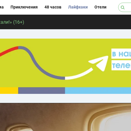
ма
Приключения
48 часов
Лайфхаки
Отели
али!» (16+)