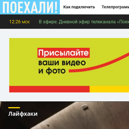
Как подключить
Телепрограм
12:26
В эфире:
Дневной эфир телеканала «Поех
МСК
Лайфхаки