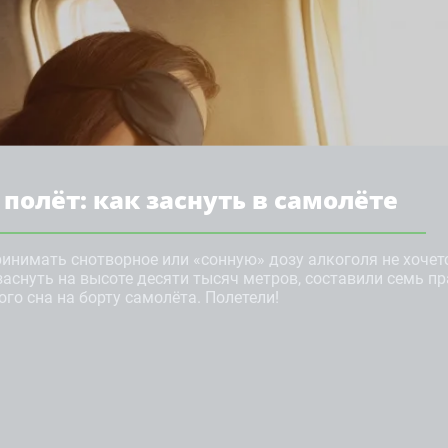
олёт: как заснуть в самолёте
принимать снотворное или «сонную» дозу алкоголя не хочет
заснуть на высоте десяти тысяч метров, составили семь п
ого сна на борту самолёта. Полетели!