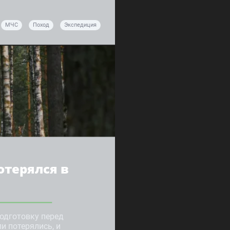
МЧС
Поход
Экспедиция
отерялся в
одготовку перед
и потерялись, и