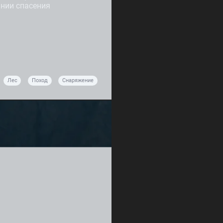
нии спасения
Лес
Поход
Снаряжение