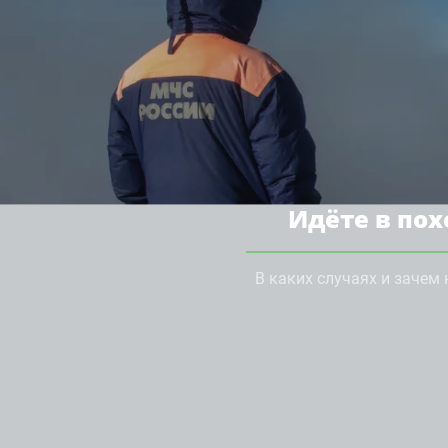
Идёте в пох
В каких случаях и зачем