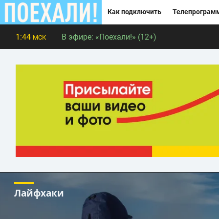
Как подключить
Телепрограм
1:44
В эфире:
«Поехали!» (12+)
МСК
Лайфхаки