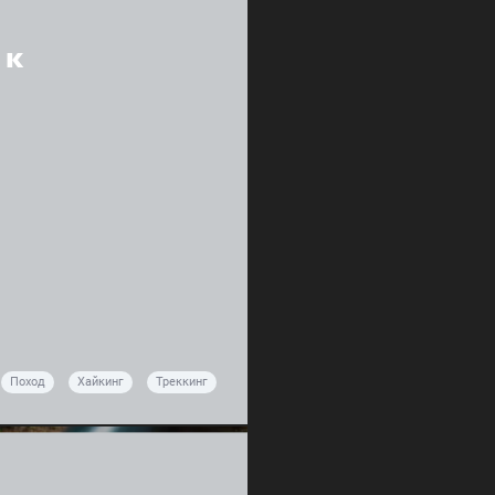
 к
Поход
Хайкинг
Треккинг