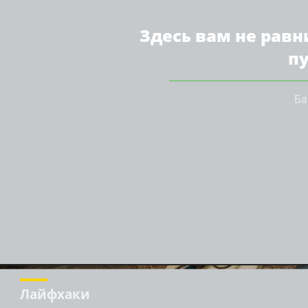
Здесь вам не равн
п
Ба
Лайфхаки