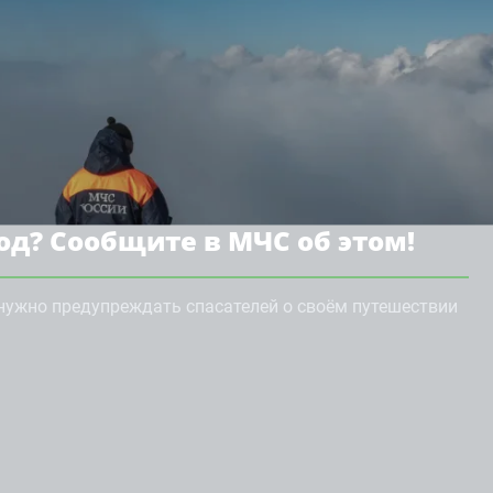
од? Сообщите в МЧС об этом!
 нужно предупреждать спасателей о своём путешествии