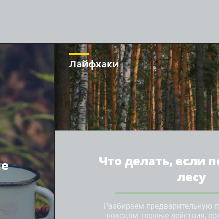
Лайфхаки
Что делать, если п
ые
лесу
Разбираем предварительную п
о
походом, первые действия, есл