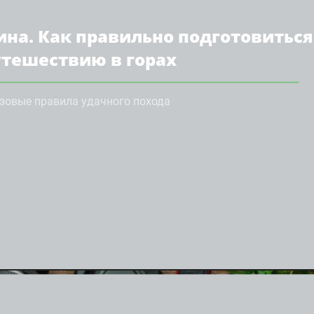
ина. Как правильно подготовиться
утешествию в горах
зовые правила удачного похода