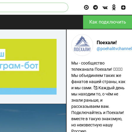
Как подключить
Поехали!
@poehalitvchannel
Мы - сообщество
телеканала Поехали! 🙋‍♂️🙋‍♀️
Мы объединяем таких же
фанатов нашей страны, как
и мы сами. 🥰 Каждый день
мы находим то, о чём не
знали раньше, и
рассказываем вам.
Подключайтесь и Поехали!
вместе в такую знакомую,
но неизвестную нашу
Россию.