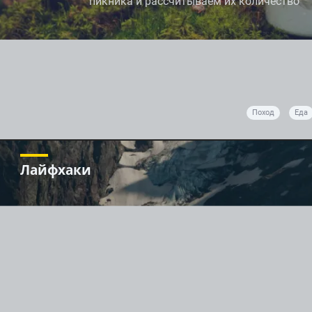
пикника и рассчитываем их количество
Поход
Еда
Лайфхаки