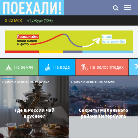
2:32
«ТуЖур» (12+)
МСК
на земле
на воде
на велосипедах
Приключения
: на тарелке
Приключения
: на земле
Где в России чай
Секреты маленького
вкуснее?
района Петербурга