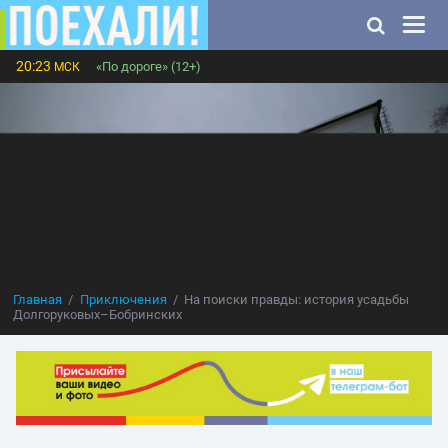
20:23
«По дороге» (12+)
МСК
Главная
Приключения
На поиски правды: история усадьбы
Долгоруковых–Бобринских