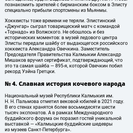
познакомить зрителей с бирманским боксом в Элисту
специально прибыли спортсмены из Мьянмы.
Хоккеисты тоже времени не теряли. Элистинский
«Джунгар» сыграл товарищеский матч с командой
«Торнадо» из Волжского. Не обошлось и без
исторических моментов: в музей ледового центра
Элисты передали шайбу от выдающегося российского
хоккеиста Александра Овечкина. Заместитель
Председателя Правительства Калмыкии Александр
Мишаков вручил сертификат, подтверждающий, что
это та самая шайба — 895-я, которой Овечкин побил
рекорд Уэйна Гретцки.
№ 4. Славная история кочевого народа
Национальный музей Республики Калмыкия им.
Н. Н. Пальмова
отметил вековой юбилей в 2021 году.
В его стенах хранятся более восьмидесяти шести
тысяч экспонатов. А в рамках Международного
буддийского форума он поразил гостей уникальной
выставкой — «Калмыцкие буддийские шедевры
из музеев Санкт-Петербурга».