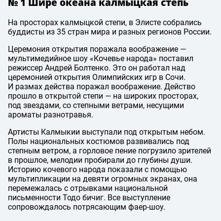
№ 1 Шире океана калмыцкая степь
На просторах калмыцкой степи, в Элисте собрались
буддисты из 35 стран мира и разных регионов России.
Церемония открытия поражала воображение —
мультимедийное шоу «Кочевье народа» поставил
режиссер Андрей Болтенко. Это он работал над
церемонией открытия Олимпийских игр в Сочи.
И размах действа поражал воображение. Действо
прошло в открытой степи — на широких просторах,
под звездами, со степными ветрами, несущими
ароматы разнотравья.
Артисты Калмыкии выступали под открытым небом.
Полы национальных костюмов развивались под
степным ветром, а горловое пение погрузило зрителей
в прошлое, мелодии пробирали до глубины души.
Историю кочевого народа показали с помощью
мультипликации на девяти огромных экранах, она
перемежалась с отрывками национальной
письменности Тодо бичиг. Все выступление
сопровождалось потрясающим фаер-шоу.