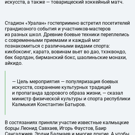
искусств, а также — товарищеский хоккейный матч.
Стадион «Уралан» гостеприимно встретил посетителей
грандиозного события и участников-мастеров
из разных школ. Древние боевые техники переплелись
с современными приемами и каждый мог
познакомиться с различными видами спорта:
кикбоксинг, каратэ, вовинам вьет во дао, тхэквондо,
бөк бәрлдән, бирманский бокс, шаолиньские монахи,
айкидо.
— Цель мероприятия — популяризация боевых
искусств, сохранение культурных традиций
и пропаганда здорового образа жизни, — сказал
министр физической культуры и спорта республики
Калмыкия Константин Батыров.
В состязаниях приняли участие известные калмыцкие
борцы Леонид Савхаев, Игорь Фаустов, Баир
Сангаджиев, Эрдни Бадмаев и многие другие. А чтобы