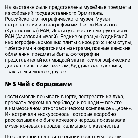
На выставке были представлены музейные предметы
из собраний государственного Эрмитажа,
Российского этнографического музея, Музея
антропологии и этнографии им. Петра Великого
(Кунсткамера) РАН, Института восточных рукописей
РАН (Азиатский музей). Редкие образцы буддийской
иконографии, каменные плиты с изображением ступы,
тибетскими и ойратскими мантрами, полные ламские
облачения, предметы быта, фотографии
представителей калмыцкой знати, ксилографические
доски с ойратским текстом, буддийские рукописи,
трактаты и многое другое.
№ 5 Чай с борцоками
Гости смогли побывать в юрте, пострелять из лука,
проехать верхом на верблюде и лошади — все это
в иммерсивном этнографическом комплексе «Церен».
Их встречали экскурсоводы, которые подробно
рассказывали о быте кочевого народа, показывали
музей кочевых народов, калмыцкого казачества.
По старинной степной традиции почетным гостям