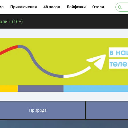
ма
Приключения
48 часов
Лайфхаки
Отели
ли!» (16+)
природа