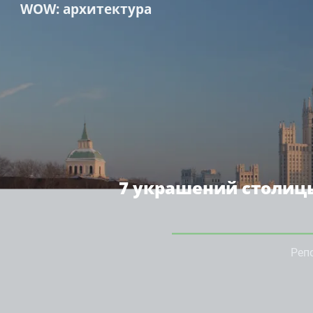
WOW
: архитектура
7 украшений столицы
Реп