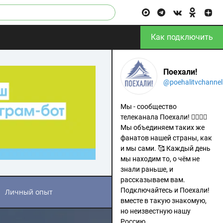
Как подключить
Поехали!
@poehalitvchannel
Мы - сообщество
телеканала Поехали! 🙋‍♂️🙋‍♀️
Мы объединяем таких же
фанатов нашей страны, как
и мы сами. 🥰 Каждый день
мы находим то, о чём не
знали раньше, и
рассказываем вам.
Подключайтесь и Поехали!
личный опыт
вместе в такую знакомую,
но неизвестную нашу
Россию.