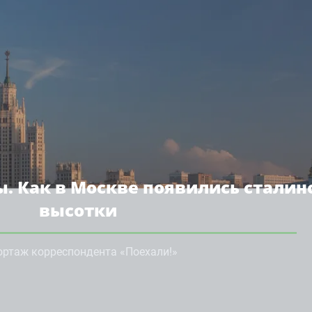
. Как в Москве появились сталин
высотки
ортаж корреспондента «Поехали!»