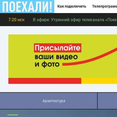
Как подключить
Телепрограм
7:20
В эфире:
Утренний эфир телеканала «Поеха
МСК
архитектура