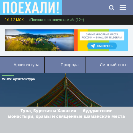
16:17
«Поехали за покупками!» (12+)
МСК
архитектура
природа
личный опыт
WOW
: архитектура
Тува, Бурятия и Хакасия — буддистские
монастыри, храмы и священные шаманские места