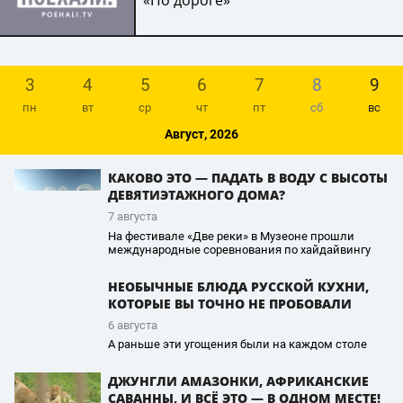
«По дороге»
3
4
5
6
7
8
9
пн
вт
ср
чт
пт
сб
вс
Август, 2026
КАКОВО ЭТО — ПАДАТЬ В ВОДУ С ВЫСОТЫ
ДЕВЯТИЭТАЖНОГО ДОМА?
7 августа
На фестивале «Две реки» в Музеоне прошли
международные соревнования по хайдайвингу
НЕОБЫЧНЫЕ БЛЮДА РУССКОЙ КУХНИ,
КОТОРЫЕ ВЫ ТОЧНО НЕ ПРОБОВАЛИ
6 августа
А раньше эти угощения были на каждом столе
ДЖУНГЛИ АМАЗОНКИ, АФРИКАНСКИЕ
САВАННЫ, И ВСЁ ЭТО — В ОДНОМ МЕСТЕ!