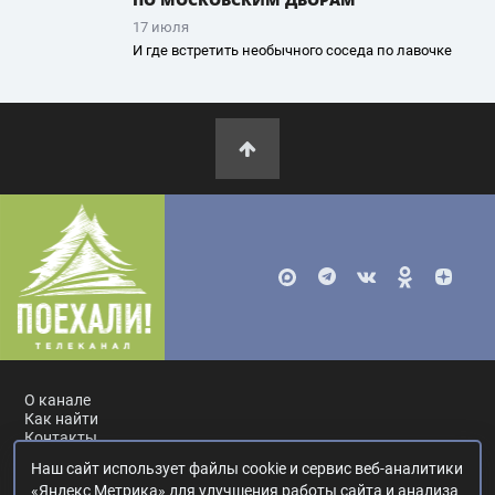
17 июля
И где встретить необычного соседа по лавочке
О канале
Как найти
Контакты
Наш сайт использует файлы cookie и сервис веб-аналитики
Россия, Москва, ул. Ак. Королёва, 19.
+7 495 617-55-80
.
«Яндекс Метрика» для улучшения работы сайта и анализа