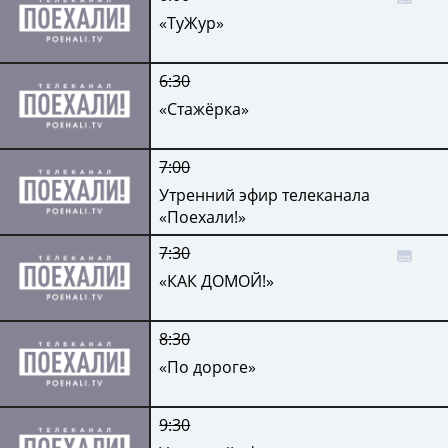
«ТуЖур»
6:30
«Стажёрка»
7:00
Утренний эфир телеканала
«Поехали!»
7:30
«КАК ДОМОЙ!»
8:30
«По дороге»
9:30