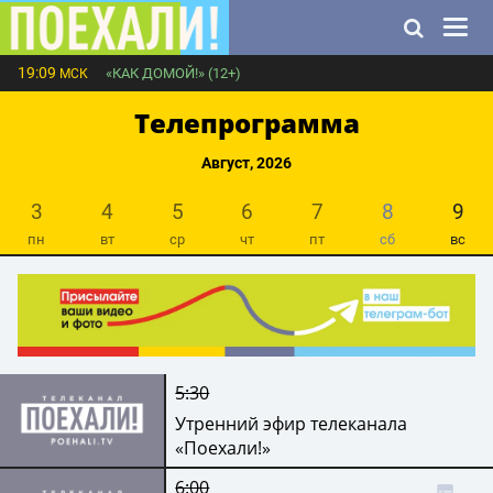
19:09
«КАК ДОМОЙ!» (12+)
МСК
Телепрограмма
Август, 2026
3
4
5
6
7
8
9
пн
вт
ср
чт
пт
сб
вс
5:30
Утренний эфир телеканала
«Поехали!»
6:00