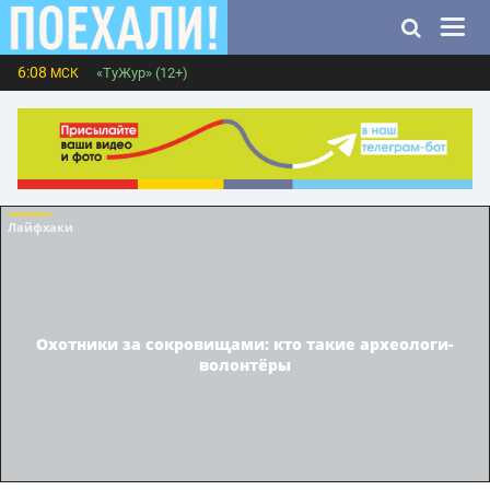
6:08
«ТуЖур» (12+)
МСК
Лайфхаки
Охотники за сокровищами: кто такие археологи-
волонтёры