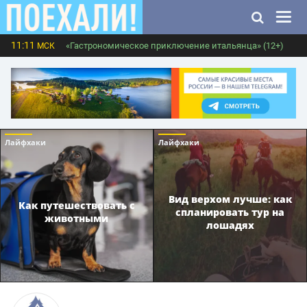
11:11
«Гастрономическое приключение итальянца» (12+)
МСК
Лайфхаки
Лайфхаки
Вид верхом лучше: как
Как путешествовать с
спланировать тур на
животными
лошадях