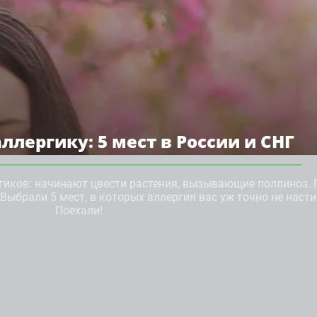
ллергику: 5 мест в России и СНГ
гиков: начинают цвести растения, вызывающие поллиноз. 
Выбрали 5 мест, в которых аллергия вас уж точно не насти
Поехали!