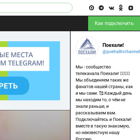
Как подключить
Поехали!
@poehalitvchannel
Мы - сообщество
телеканала Поехали! 🙋‍♂️🙋‍♀️
Мы объединяем таких же
фанатов нашей страны, как
и мы сами. 🥰 Каждый день
мы находим то, о чём не
знали раньше, и
рассказываем вам.
Подключайтесь и Поехали!
вместе в такую знакомую,
но неизвестную нашу
Россию.