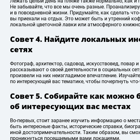
Лежать целый день на пляже также нормально, как и п
Не забывайте, что все мы очень разные. Проанализиру
и в повседневной жизни. Придумайте, как сделать что-т
вы приехали на отдых. Это может быть и утренний ко
локальной цветочной лавки или атмосферного книжно
Совет 4. Найдите локальных и
сетях
Фотограф, архитектор, садовод, искусствовед, повар и
рассказывают о своей деятельности в социальных сет
произвели на них неизгладимое впечатление. Изучай
по интересующей вас тематике, чтобы почерпнуть что-
Совет 5. Собирайте как можно
об интересующих вас местах
Во-первых, стоит заранее изучить информацию о места
быть интересные факты, исторические справки, биогр
иной достопримечательности. Таким образом, вы смо
проникнуться посещаемыми вами локациями.