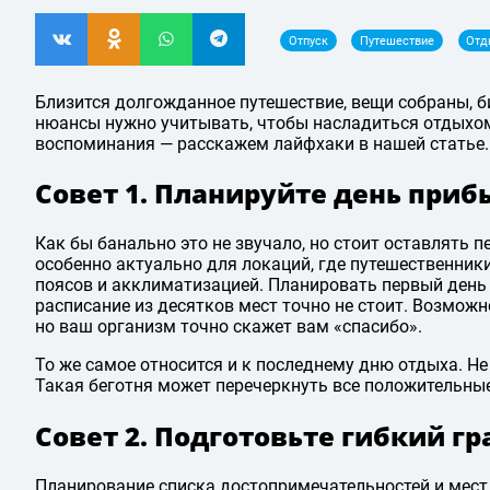
Отпуск
Путешествие
Отд
Близится долгожданное путешествие, вещи собраны, б
нюансы нужно учитывать, чтобы насладиться отдыхом 
воспоминания — расскажем лайфхаки в нашей статье.
Совет 1. Планируйте день приб
Как бы банально это не звучало, но стоит оставлять 
особенно актуально для локаций, где путешественник
поясов и акклиматизацией. Планировать первый ден
расписание из десятков мест точно не стоит. Возможн
но ваш организм точно скажет вам «спасибо».
То же самое относится и к последнему дню отдыха. Н
Такая беготня может перечеркнуть все положительные
Совет 2. Подготовьте гибкий г
Планирование списка достопримечательностей и мест