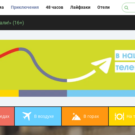
ма
Приключения
48 часов
Лайфхаки
Отели
ли!» (16+)
педах
в воздухе
в горах
на