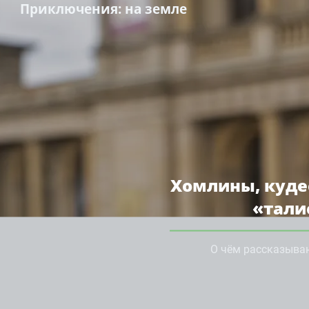
Приключения
: на земле
Хомлины, кудес
«тали
О чём рассказываю