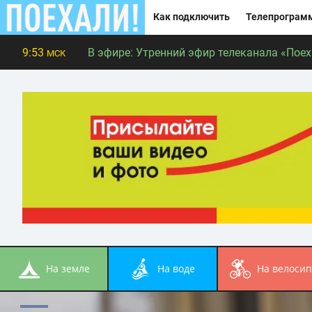
Как подключить
Телепрограм
9:53
В эфире:
Утренний эфир телеканала «Поеха
МСК
на земле
на воде
на велоси