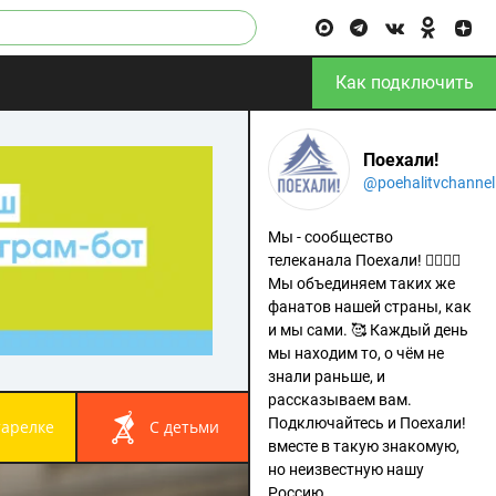
Как подключить
Поехали!
@poehalitvchannel
Мы - сообщество
телеканала Поехали! 🙋‍♂️🙋‍♀️
Мы объединяем таких же
фанатов нашей страны, как
и мы сами. 🥰 Каждый день
мы находим то, о чём не
знали раньше, и
рассказываем вам.
Подключайтесь и Поехали!
 тарелке
с детьми
вместе в такую знакомую,
но неизвестную нашу
Россию.