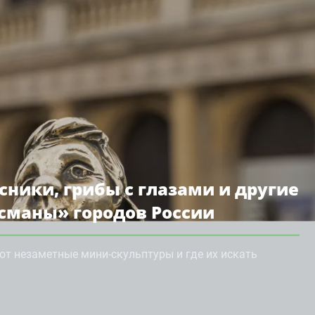
ники, грибы с глазами и другие
сманы» городов России
т незаметные мини-скульптуры и где их искать