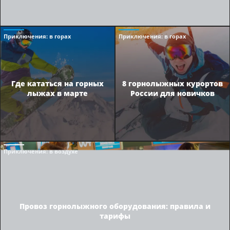
Приключения
: в горах
Приключения
: в горах
Где кататься на горных
8 горнолыжных курортов
лыжах в марте
России для новичков
Приключения
: в воздухе
Провоз горнолыжного оборудования: правила и
тарифы