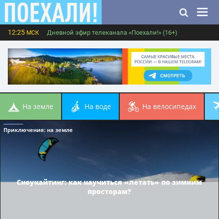
12:25
Дневной эфир телеканала «Поехали!» (16+)
МСК
на земле
на воде
на велосипедах
Приключения
: на земле
Сноукайтинг: как научиться «летать» по зимним
просторам?