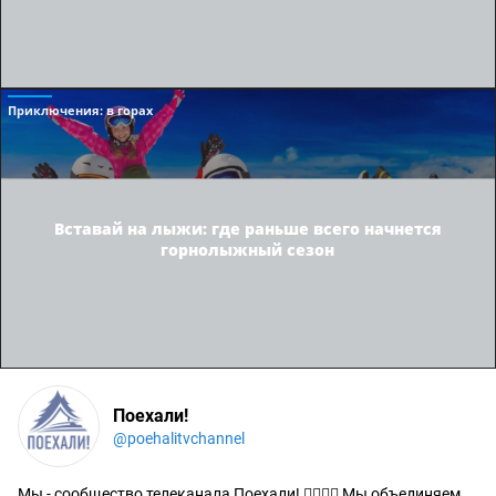
Приключения
: в горах
Вставай на лыжи: где раньше всего начнется
горнолыжный сезон
Поехали!
@poehalitvchannel
Мы - сообщество телеканала Поехали! 🙋‍♂️🙋‍♀️ Мы объединяем