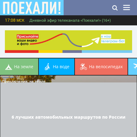
17:08
Дневной эфир телеканала «Поехали!» (16+)
МСК
на земле
на воде
на велосипедах
Приключения
: на земле
6 лучших автомобильных маршрутов по России