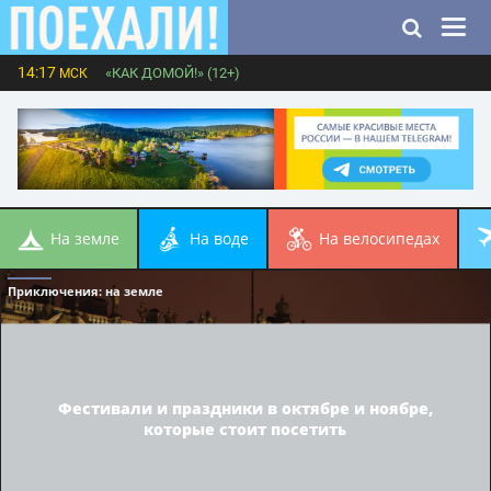
14:17
«КАК ДОМОЙ!» (12+)
МСК
на земле
на воде
на велосипедах
Приключения
: на земле
Фестивали и праздники в октябре и ноябре,
которые стоит посетить