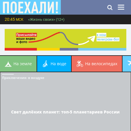
20:45
«Жизнь своих» (12+)
МСК
на земле
на воде
на велосипедах
Приключения
: в воздухе
Свет далёких планет: топ-5 планетариев России