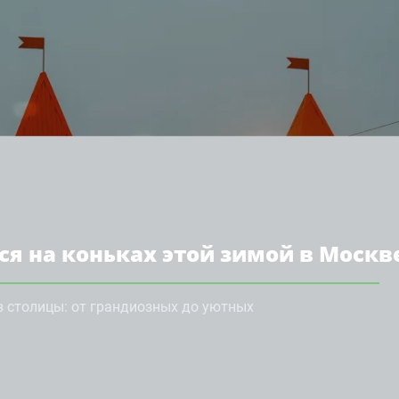
ся на коньках этой зимой в Москв
в столицы: от грандиозных до уютных