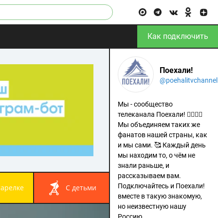
Как подключить
Поехали!
@poehalitvchannel
Мы - сообщество
телеканала Поехали! 🙋‍♂️🙋‍♀️
Мы объединяем таких же
фанатов нашей страны, как
и мы сами. 🥰 Каждый день
мы находим то, о чём не
знали раньше, и
рассказываем вам.
Подключайтесь и Поехали!
 тарелке
с детьми
вместе в такую знакомую,
но неизвестную нашу
Россию.