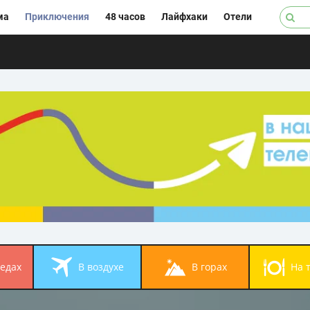
ма
Приключения
48 часов
Лайфхаки
Отели
педах
в воздухе
в горах
на