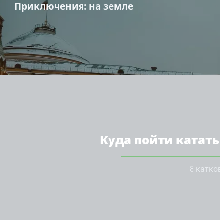
Приключения
: на земле
Куда пойти катать
8 катко