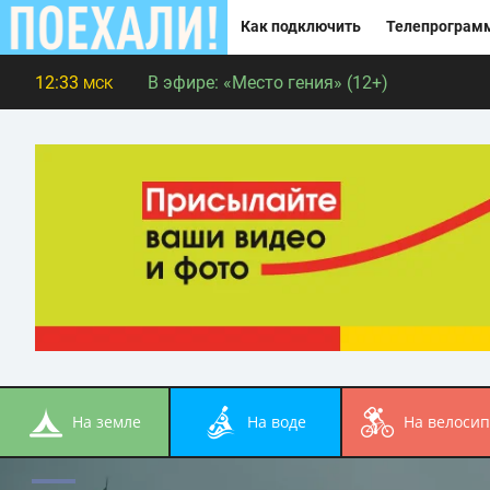
Как подключить
Телепрограм
12:33
В эфире:
«Место гения» (12+)
МСК
на земле
на воде
на велоси