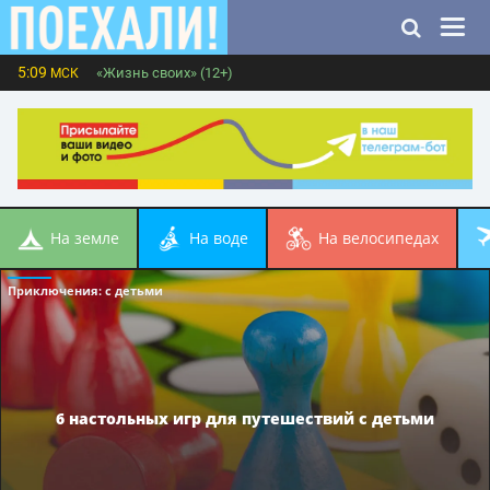
5:09
«Жизнь своих» (12+)
МСК
на земле
на воде
на велосипедах
Приключения
: с детьми
6 настольных игр для путешествий с детьми