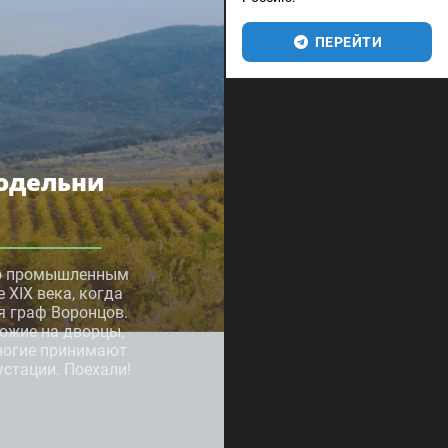
ПЕРЕЙТИ
одельни
 но промышленным
 XIX века, когда
я граф Воронцов.
ожие на дворцы,
многие принимают
устации. Поехали!