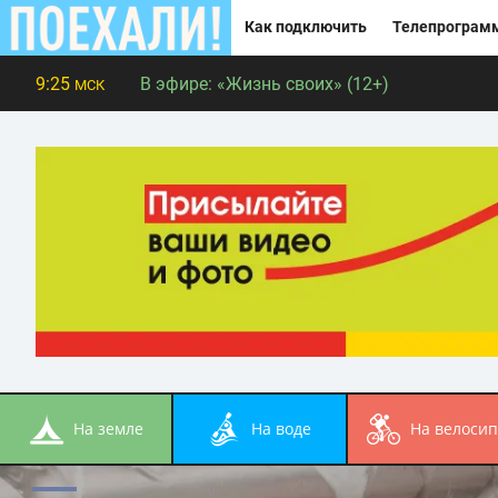
Как подключить
Телепрограм
9:25
В эфире:
«Жизнь своих» (12+)
МСК
на земле
на воде
на велоси