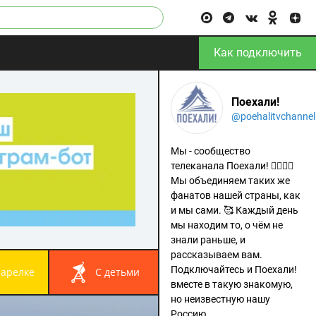
Как подключить
Поехали!
@poehalitvchannel
Мы - сообщество
телеканала Поехали! 🙋‍♂️🙋‍♀️
Мы объединяем таких же
фанатов нашей страны, как
и мы сами. 🥰 Каждый день
мы находим то, о чём не
знали раньше, и
рассказываем вам.
Подключайтесь и Поехали!
 тарелке
с детьми
вместе в такую знакомую,
но неизвестную нашу
Россию.