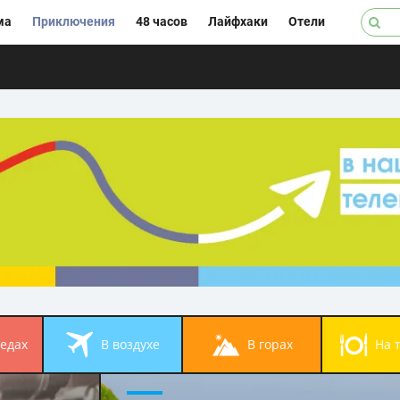
ма
Приключения
48 часов
Лайфхаки
Отели
педах
в воздухе
в горах
на