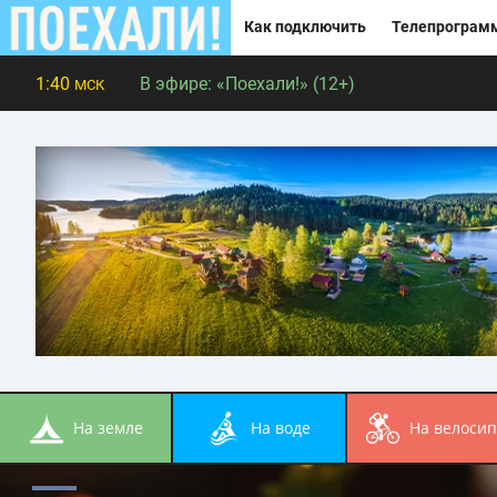
Как подключить
Телепрограм
1:40
В эфире:
«Поехали!» (12+)
МСК
на земле
на воде
на велоси