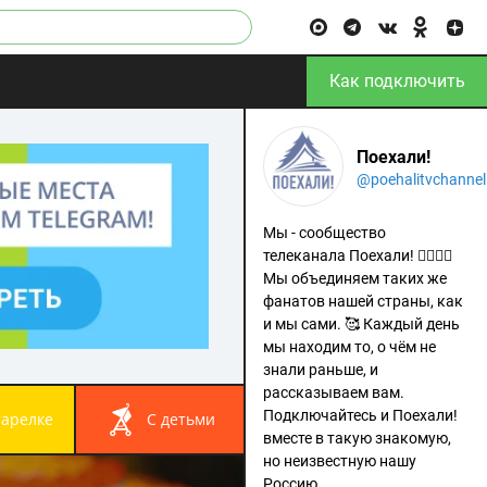
Как подключить
Поехали!
@poehalitvchannel
Мы - сообщество
телеканала Поехали! 🙋‍♂️🙋‍♀️
Мы объединяем таких же
фанатов нашей страны, как
и мы сами. 🥰 Каждый день
мы находим то, о чём не
знали раньше, и
рассказываем вам.
Подключайтесь и Поехали!
 тарелке
с детьми
вместе в такую знакомую,
но неизвестную нашу
Россию.