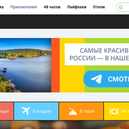
ма
Приключения
48 часов
Лайфхаки
Отели
педах
в воздухе
в горах
на