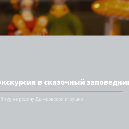
экскурсия в сказочный заповедни
й тур на родину Дымковской игрушки