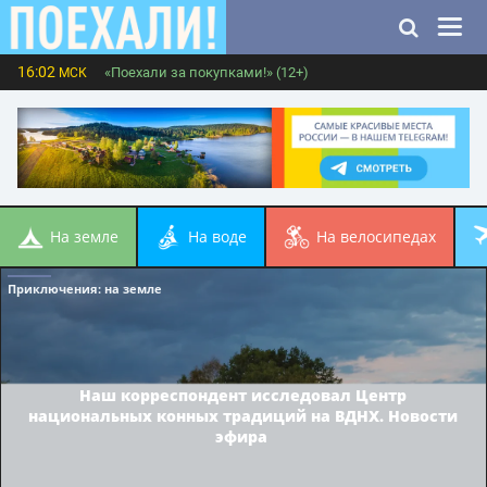
16:02
«Поехали за покупками!» (12+)
МСК
на земле
на воде
на велосипедах
Приключения
: на земле
Наш корреспондент исследовал Центр
национальных конных традиций на ВДНХ. Новости
эфира