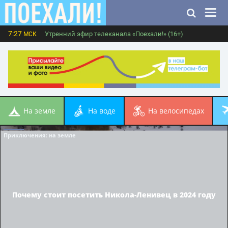
7:27
Утренний эфир телеканала «Поехали!» (16+)
МСК
на земле
на воде
на велосипедах
Приключения
: на земле
Почему стоит посетить Никола-Ленивец в 2024 году