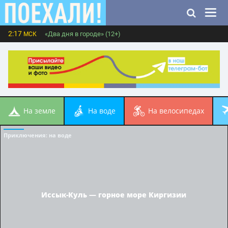
2:17
«Два дня в городе» (12+)
МСК
на земле
на воде
на велосипедах
Приключения
: на воде
Иссык-Куль — горное море Киргизии